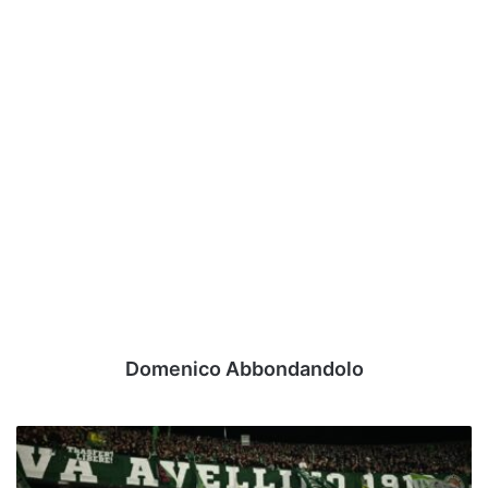
Domenico Abbondandolo
Avellino,
salto
di