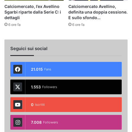
Calciomercato, l’ex Avellino
Calciomercato Avellino,
Sgarbi riparte dalla Serie C: i
definita una doppia cessione.
dettagli
E sullo sfondo…
6 ore fa
6 ore fa
Seguici sui social
21.015
Fans
1.553
Followers
0
Iscritti
7.008
Followers