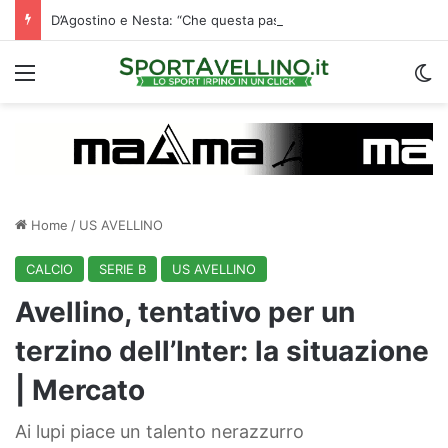
D’Agostino e Nesta: “Che questa passione ci accompagni durante la stagione”. Su mercato e stadio…
Menu
C
Home
/
US AVELLINO
CALCIO
SERIE B
US AVELLINO
Avellino, tentativo per un
terzino dell’Inter: la situazione
| Mercato
Ai lupi piace un talento nerazzurro