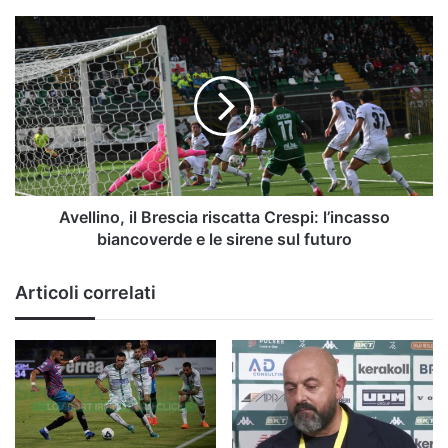
Avellino,
il
Brescia
riscatta
Crespi:
l’incasso
biancoverde
e
le
sirene
Avellino, il Brescia riscatta Crespi: l’incasso
sul
biancoverde e le sirene sul futuro
futuro
Articoli correlati