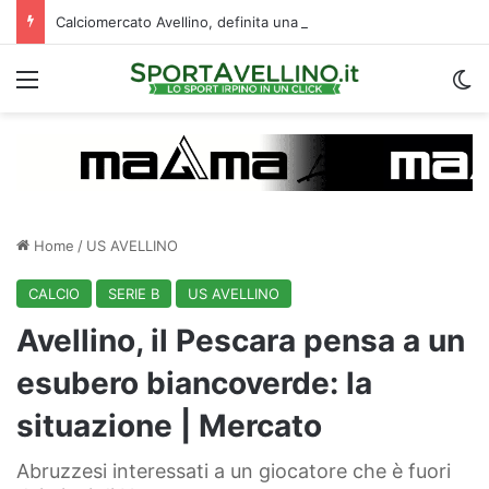
Calciomercato Avellino, definita una doppia cessione. E sullo sfondo…
Menu
C
Home
/
US AVELLINO
CALCIO
SERIE B
US AVELLINO
Avellino, il Pescara pensa a un
esubero biancoverde: la
situazione | Mercato
Abruzzesi interessati a un giocatore che è fuori