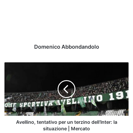
Domenico Abbondandolo
Avellino,
tentativo
per
un
terzino
dell’Inter:
la
situazione
|
Mercato
Avellino, tentativo per un terzino dell’Inter: la
situazione | Mercato