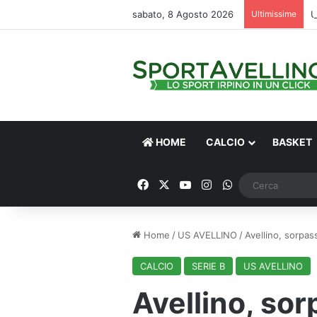
sabato, 8 Agosto 2026
Ultimissime
HOME
CALCIO
BASKET
Facebook
X
You Tube
Instagram
WhatsApp
Home
/
US AVELLINO
/
Avellino, sorpas
CALCIO
SERIE B
US AVELLINO
Avellino, so