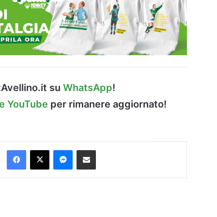
Avellino.it su
WhatsApp
!
le YouTube
per rimanere aggiornato!
Facebook
X
Messenger
Condividi via Email