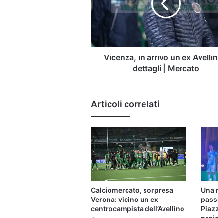
ex
Avellino:
i
dettagli
|
Mercato
Vicenza, in arrivo un ex Avellin
dettagli | Mercato
Articoli correlati
Calciomercato, sorpresa
Una 
Verona: vicino un ex
pass
centrocampista dell’Avellino
Piazz
proie