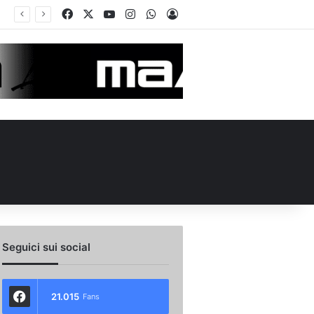
Facebook
X
You Tube
Instagram
WhatsApp
Accedi
de in Piazza Libertà: l’Avellino si proietta verso la nuova stagione
Seguici sui social
21.015
Fans