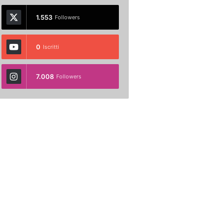
1.553
Followers
0
Iscritti
7.008
Followers