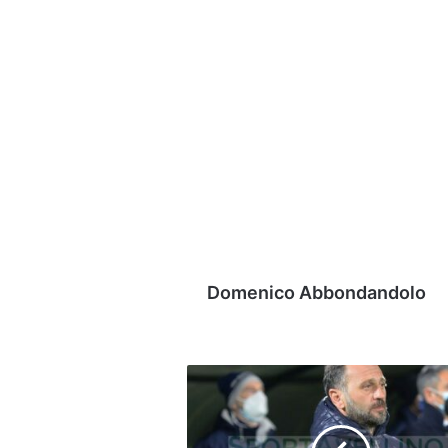
Domenico Abbondandolo
Vicenza,
in
arrivo
un