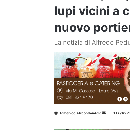
lupi vicini a
nuovo portie
La notizia di Alfredo Pedu
Invia
Domenico Abbondandolo
1 Luglio 
un'email