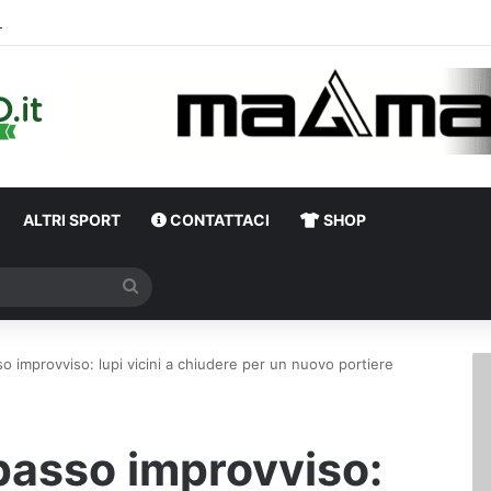
Una notte di enorme passione biancover
ALTRI SPORT
CONTATTACI
SHOP
Cerca
so improvviso: lupi vicini a chiudere per un nuovo portiere
rpasso improvviso: