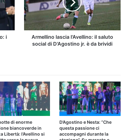
saluto
social
di
D'Agostino
jr.
è
o: i
Armellino lascia l'Avellino: il saluto
da
social di D'Agostino jr. è da brividi
brividi
notte di enorme
D’Agostino e Nesta: “Che
ione biancoverde in
questa passione ci
a Libertà: l’Avellino si
accompagni durante la
tta verso la nuova
stagione”. Su mercato e