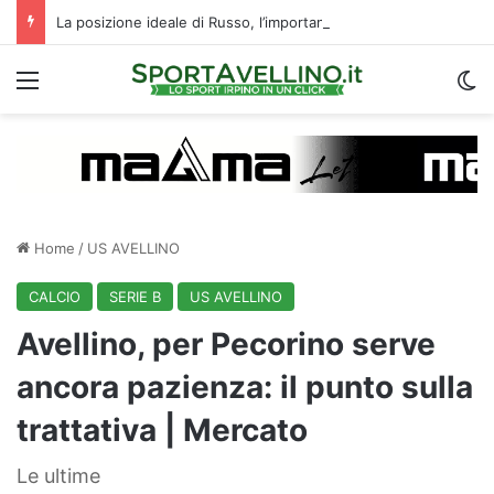
La posizione ideale di Russo, l’importanza di Biasci e il duello Fila‑Favilli: tre domande sull’attacco dell’Avellino
Menu
C
Home
/
US AVELLINO
CALCIO
SERIE B
US AVELLINO
Avellino, per Pecorino serve
ancora pazienza: il punto sulla
trattativa | Mercato
Le ultime