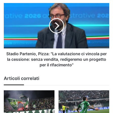
Stadio
Partenio,
Pizza:
"La
valutazione
ci
vincola
per
la
cessione:
Stadio Partenio, Pizza: "La valutazione ci vincola per
senza
la cessione: senza vendita, redigeremo un progetto
vendita,
per il rifacimento"
redigeremo
un
Articoli correlati
progetto
per
il
rifacimento"