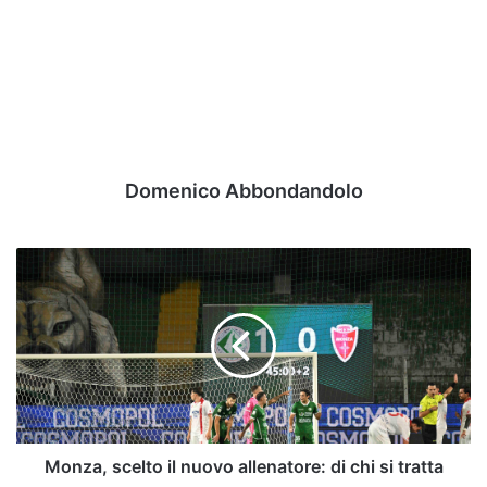
Domenico Abbondandolo
Monza,
scelto
il
nuovo
allenatore:
di
chi
si
tratta
Monza, scelto il nuovo allenatore: di chi si tratta