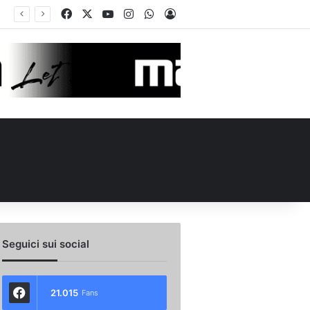
Facebook
X
You Tube
Instagram
WhatsApp
Accedi
Calciomercato Avellino, preso un esterno classe 2008 dalla Roma: i dettagli
Seguici sui social
21.015
Fans