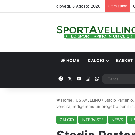
giovedì, 6 Agosto 2026
Ultimissime
HOME
CALCIO
BASKET
Facebook
X
You Tube
Instagram
WhatsApp
Home
/
US AVELLINO
/
Stadio Partenio,
vendita, redigeremo un progetto per il ri
CALCIO
INTERVISTE
NEWS
U