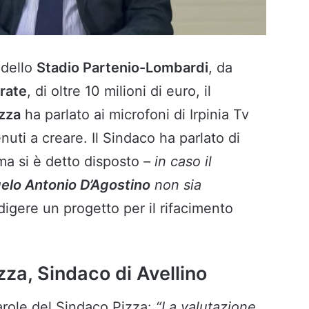
 dello
Stadio Partenio-Lombardi
, da
rate
, di oltre 10 milioni di euro, il
zza
ha parlato ai microfoni di Irpinia Tv
nuti a creare. Il Sindaco ha parlato di
ma si è detto disposto
– in caso il
elo Antonio D’Agostino
non sia
digere un progetto per il rifacimento
izza, Sindaco di Avellino
arole del Sindaco Pizza:
“La valutazione