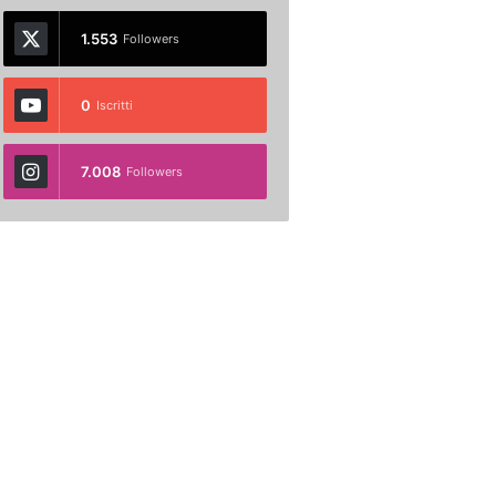
1.553
Followers
0
Iscritti
7.008
Followers