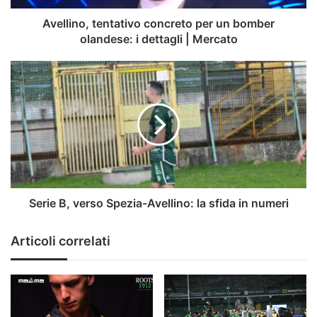
dettagli
|
Avellino, tentativo concreto per un bomber
Mercato
olandese: i dettagli | Mercato
Serie
B,
verso
Spezia-
Avellino:
la
sfida
in
numeri
Serie B, verso Spezia-Avellino: la sfida in numeri
Articoli correlati