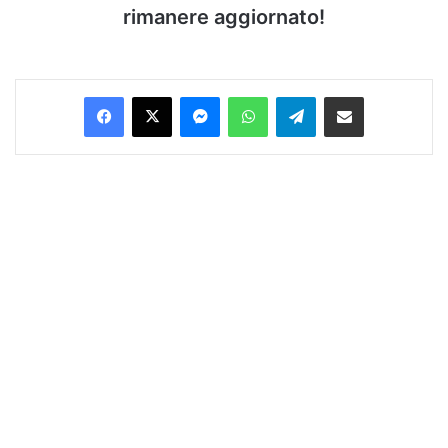
rimanere aggiornato!
Facebook
X
Messenger
WhatsApp
Telegram
Condividi via Email