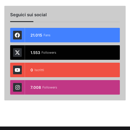
Seguici sui social
21.015
Fans
1.553
Followers
0
Iscritti
7.008
Followers