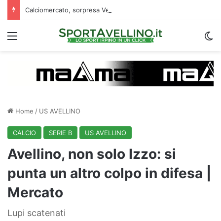
Calciomercato, sorpresa Verona: vicino un ex centrocampista dell’Avellino
Menu
C
Home
/
US AVELLINO
CALCIO
SERIE B
US AVELLINO
Avellino, non solo Izzo: si
punta un altro colpo in difesa |
Mercato
Lupi scatenati