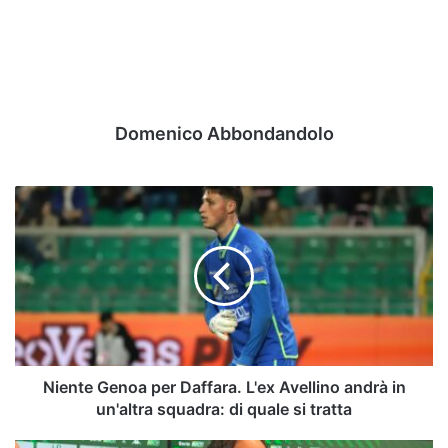
Domenico Abbondandolo
Niente
Genoa
per
Daffara.
L'ex
Avellino
andrà
in
un'altra
squadra:
Niente Genoa per Daffara. L'ex Avellino andrà in
di
un'altra squadra: di quale si tratta
quale
si