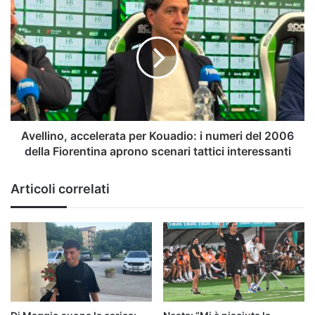
Avellino,
tratta
accelerata
per
Kouadio:
i
numeri
del
2006
della
Fiorentina
Avellino, accelerata per Kouadio: i numeri del 2006
aprono
della Fiorentina aprono scenari tattici interessanti
scenari
tattici
Articoli correlati
interessanti