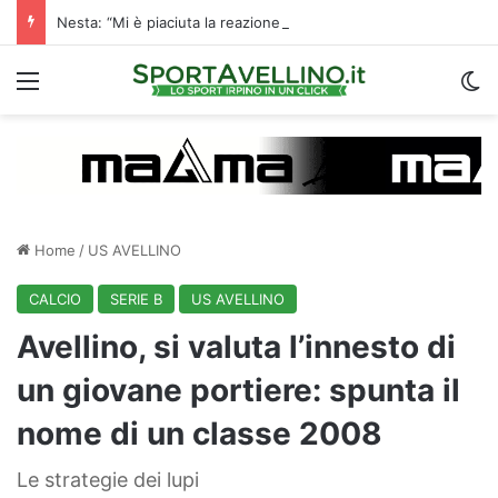
Nesta: “Mi è piaciuta la reazione nella ripresa. Sono contento di essere qua”
Menu
C
Home
/
US AVELLINO
CALCIO
SERIE B
US AVELLINO
Avellino, si valuta l’innesto di
un giovane portiere: spunta il
nome di un classe 2008
Le strategie dei lupi