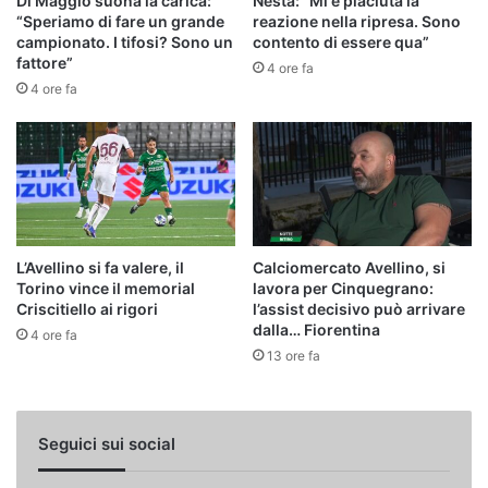
Di Maggio suona la carica:
Nesta: “Mi è piaciuta la
“Speriamo di fare un grande
reazione nella ripresa. Sono
campionato. I tifosi? Sono un
contento di essere qua”
fattore”
4 ore fa
4 ore fa
L’Avellino si fa valere, il
Calciomercato Avellino, si
Torino vince il memorial
lavora per Cinquegrano:
Criscitiello ai rigori
l’assist decisivo può arrivare
dalla… Fiorentina
4 ore fa
13 ore fa
Seguici sui social