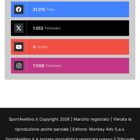
21.015
Fans
1.553
Followers
0
Iscritti
7.008
Followers
SportAvellino.it Copyright 2026 | Marchio registrato | Vietata la
riproduzione anche parziale | Editore:
Monkey Adv S.a.s.
SportAvellino.it è testata giornalistica registrata presso il Tribunale