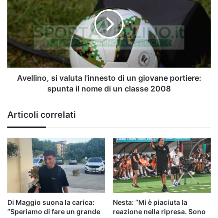
valuta
l'innesto
di
un
giovane
portiere:
spunta
il
Avellino, si valuta l'innesto di un giovane portiere:
nome
spunta il nome di un classe 2008
di
un
Articoli correlati
classe
2008
Di Maggio suona la carica:
Nesta: “Mi è piaciuta la
“Speriamo di fare un grande
reazione nella ripresa. Sono