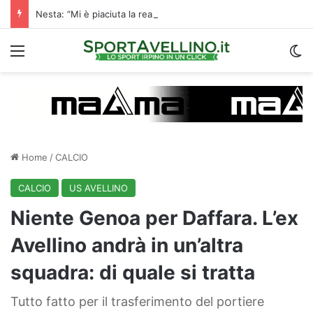
Nesta: “Mi è piaciuta la reazione nella ripresa. Sono contento di essere qua”
Menu
C
Home
/
CALCIO
CALCIO
US AVELLINO
Niente Genoa per Daffara. L’ex
Avellino andrà in un’altra
squadra: di quale si tratta
Tutto fatto per il trasferimento del portiere