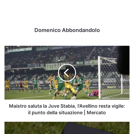
Domenico Abbondandolo
Maistro
saluta
la
Juve
Stabia,
l'Avellino
resta
vigile:
il
punto
Maistro saluta la Juve Stabia, l'Avellino resta vigile:
della
il punto della situazione | Mercato
situazione
|
Avellino,
Mercato
si