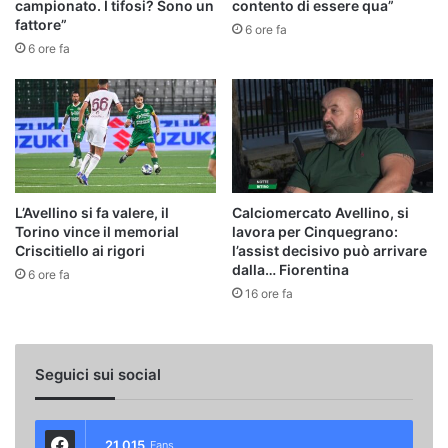
campionato. I tifosi? Sono un
contento di essere qua”
fattore”
6 ore fa
6 ore fa
L’Avellino si fa valere, il
Calciomercato Avellino, si
Torino vince il memorial
lavora per Cinquegrano:
Criscitiello ai rigori
l’assist decisivo può arrivare
dalla… Fiorentina
6 ore fa
16 ore fa
Seguici sui social
21.015
Fans