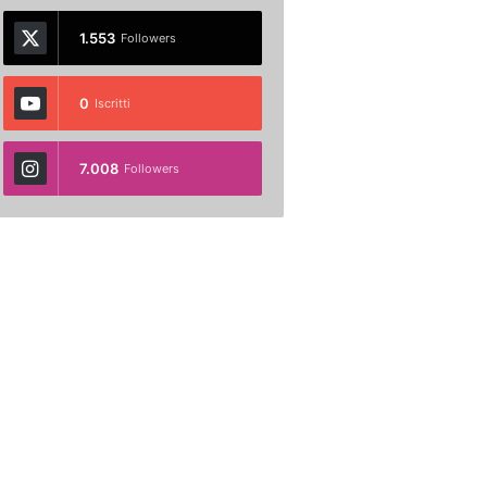
1.553
Followers
0
Iscritti
7.008
Followers