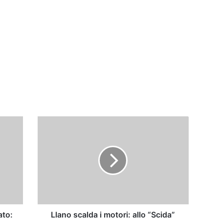
Llano
scalda
i
motori:
allo
“Scida”
arriva
la
grande
occasione?
ato:
Llano scalda i motori: allo “Scida”