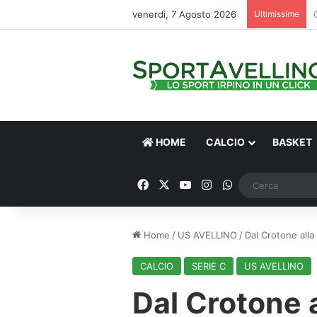
venerdì, 7 Agosto 2026
Ultimissime
HOME
CALCIO
BASKET
Facebook
X
You Tube
Instagram
WhatsApp
Home
/
US AVELLINO
/
Dal Crotone alla 
CALCIO
SERIE C
US AVELLINO
Dal Crotone a