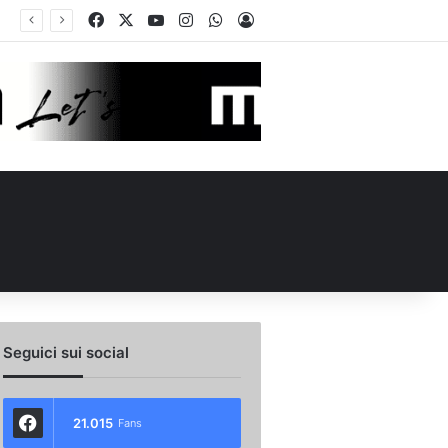
Facebook
X
You Tube
Instagram
WhatsApp
Accedi
Calciomercato Avellino, Cancellieri alle firme con lo Spezia: i dettagli sul trasferimento
Seguici sui social
21.015
Fans