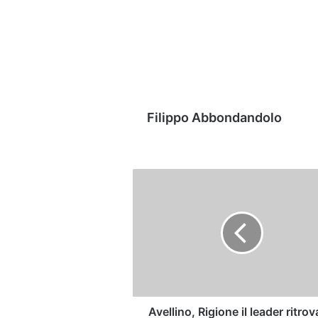
Filippo Abbondandolo
Avellino,
Rigione
il
leader
ritrovato:
ora
è
di
nuovo
inamovibile
Avellino, Rigione il leader ritrov