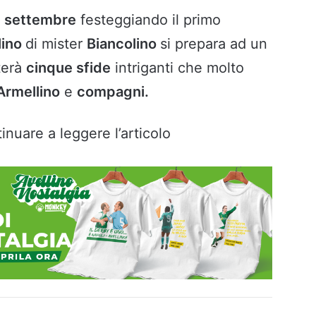
i
settembre
festeggiando il primo
lino
di mister
Biancolino
si prepara ad un
terà
cinque sfide
intriganti che molto
Armellino
e
compagni.
inuare a leggere l’articolo