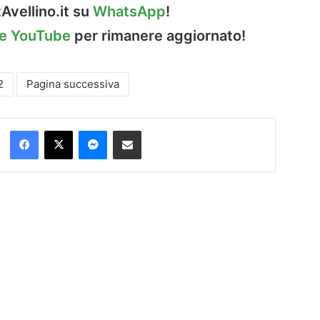
Avellino.it su
WhatsApp
!
le YouTube
per rimanere aggiornato!
2
Pagina successiva
Facebook
X
Messenger
Condividi via Email