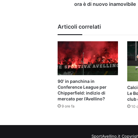
ora è di nuovo inamovibile
Articoli correlati
90’ in panchina in
Conference League per
Calci
Chipperfield: indizio di
Le B
mercato per l’Avellino?
club 
9 ore fa
10 o
SportAvellino.it Copyrig