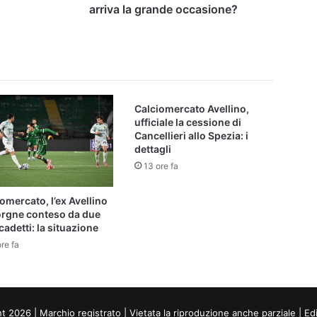
arriva la grande occasione?
Calciomercato Avellino,
ufficiale la cessione di
Cancellieri allo Spezia: i
dettagli
13 ore fa
omercato, l’ex Avellino
orgne conteso da due
cadetti: la situazione
re fa
ht 2026 | Marchio registrato | Vietata la riproduzione anche parziale | Ed