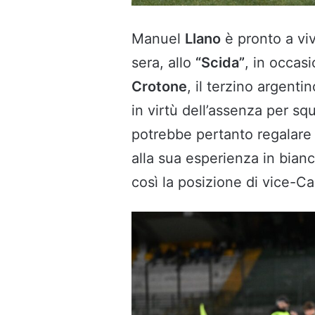
Manuel
Llano
è pronto a vi
sera, allo
“Scida”
, in occas
Crotone
, il terzino argenti
in virtù dell’assenza per squ
potrebbe pertanto regalare
alla sua esperienza in bian
così la posizione di vice-Can