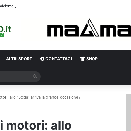
alciomercato, sorpresa Verona: vicino un ex centrocampista dell’Avellino
ALTRI SPORT
CONTATTACI
SHOP
Cerca
tori: allo “Scida” arriva la grande occasione?
i motori: allo