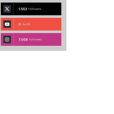
1.553
Followers
0
Iscritti
7.008
Followers