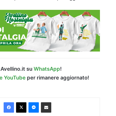
Avellino.it su
WhatsApp
!
le YouTube
per rimanere aggiornato!
Facebook
X
Messenger
Condividi via Email