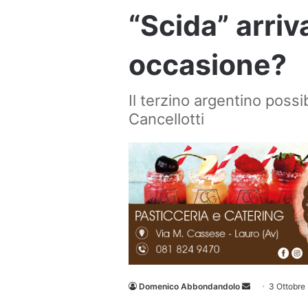
“Scida” arriv
occasione?
Il terzino argentino possib
Cancellotti
Invia
Domenico Abbondandolo
3 Ottobre
un'email