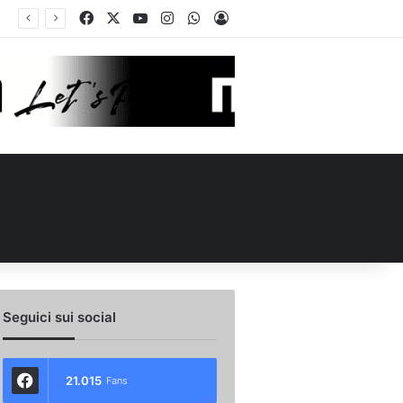
Facebook
X
You Tube
Instagram
WhatsApp
Accedi
Seguici sui social
21.015
Fans