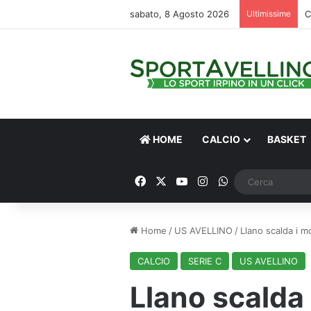
sabato, 8 Agosto 2026
Ultimissime
C
HOME
CALCIO
BASKET
Facebook
X
You Tube
Instagram
WhatsApp
Home
/
US AVELLINO
/
Llano scalda i mo
CALCIO
SERIE C
US AVELLINO
Llano scalda 