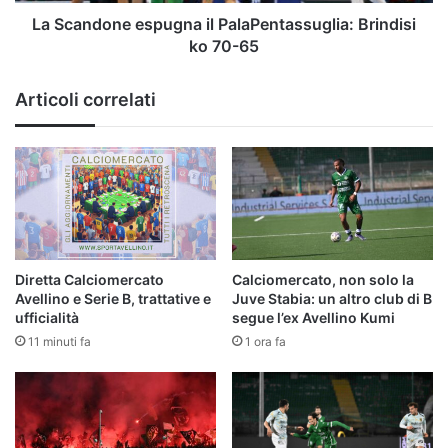
65
La Scandone espugna il PalaPentassuglia: Brindisi
ko 70-65
Articoli correlati
Diretta Calciomercato
Calciomercato, non solo la
Avellino e Serie B, trattative e
Juve Stabia: un altro club di B
ufficialità
segue l’ex Avellino Kumi
11 minuti fa
1 ora fa