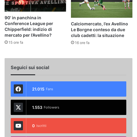
90’ in panchina in
Conference League per
Calciomercato, l’ex Avellino
Chipperfield: indizio di
Le Borgne conteso da due
mercato per l’Avellino?
club cadetti: la situazione
15 ore fa
16 ore fa
Seguici sui social
21.015
Fans
1.553
Followers
0
Iscritti