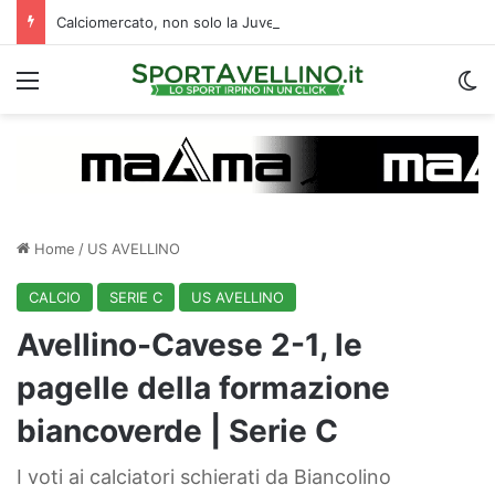
Calciomercato, non solo la Juve Stabia: un altro club di B segue l’ex Avellino Kumi
Menu
C
Home
/
US AVELLINO
CALCIO
SERIE C
US AVELLINO
Avellino-Cavese 2-1, le
pagelle della formazione
biancoverde | Serie C
I voti ai calciatori schierati da Biancolino