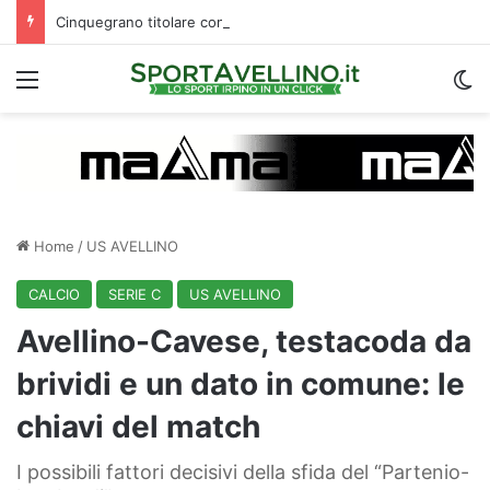
Cinquegrano titolare contro il Celta Vigo: la curiosità sul ruolo e l’attesa dell’Avellino
Menu
C
Home
/
US AVELLINO
CALCIO
SERIE C
US AVELLINO
Avellino-Cavese, testacoda da
brividi e un dato in comune: le
chiavi del match
I possibili fattori decisivi della sfida del “Partenio-