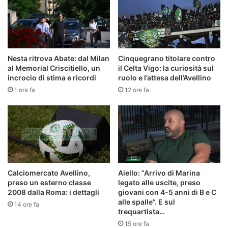
Nesta ritrova Abate: dal Milan
Cinquegrano titolare contro
al Memorial Criscitiello, un
il Celta Vigo: la curiosità sul
incrocio di stima e ricordi
ruolo e l’attesa dell’Avellino
1 ora fa
12 ore fa
Calciomercato Avellino,
Aiello: “Arrivo di Marina
preso un esterno classe
legato alle uscite, preso
2008 dalla Roma: i dettagli
giovani con 4-5 anni di B e C
alle spalle”. E sul
14 ore fa
trequartista…
15 ore fa