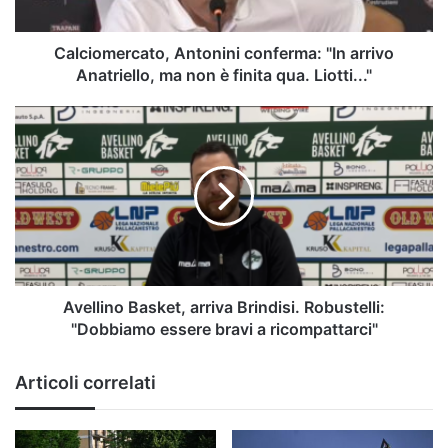
non
è
finita
Calciomercato, Antonini conferma: "In arrivo
qua.
Anatriello, ma non è finita qua. Liotti..."
Liotti..."
Avellino
Basket,
arriva
Brindisi.
Robustelli:
"Dobbiamo
essere
bravi
a
ricompattarci"
Avellino Basket, arriva Brindisi. Robustelli:
"Dobbiamo essere bravi a ricompattarci"
Articoli correlati