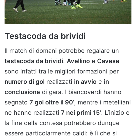
Testacoda da brividi
Il match di domani potrebbe regalare un
testacoda da brividi
.
Avellino
e
Cavese
sono infatti tra le migliori formazioni per
numero di gol
realizzati
in avvio
e
in
conclusione
di gara. I biancoverdi hanno
segnato
7 gol oltre il 90’
, mentre i metelliani
ne hanno realizzati
7 nei primi 15’
. L’inizio e
la fine della contesa potrebbero dunque
essere particolarmente caldi: è lì che si