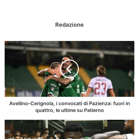
Redazione
Avellino-
Cerignola,
i
convocati
di
Pazienza:
fuori
in
quattro,
le
Avellino-Cerignola, i convocati di Pazienza: fuori in
ultime
quattro, le ultime su Patierno
su
Patierno
Avellino
Basket,
passo