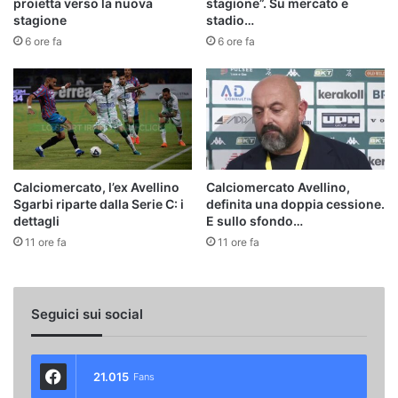
proietta verso la nuova
stagione”. Su mercato e
stagione
stadio…
6 ore fa
6 ore fa
Calciomercato, l’ex Avellino
Calciomercato Avellino,
Sgarbi riparte dalla Serie C: i
definita una doppia cessione.
dettagli
E sullo sfondo…
11 ore fa
11 ore fa
Seguici sui social
21.015
Fans