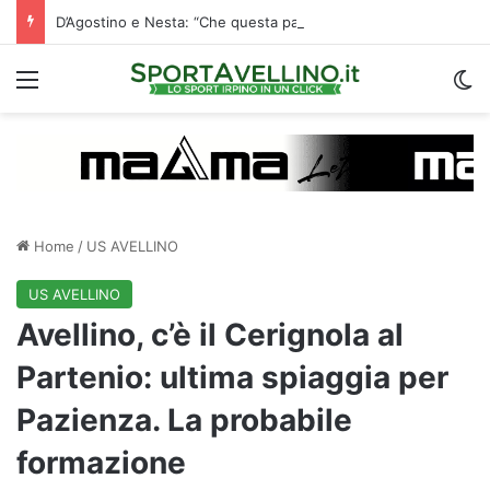
D’Agostino e Nesta: “Che questa passione ci accompagni durante la stagione”. Su mercato e stadio…
Menu
C
Home
/
US AVELLINO
US AVELLINO
Avellino, c’è il Cerignola al
Partenio: ultima spiaggia per
Pazienza. La probabile
formazione