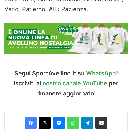
Vano, Patierno. All.: Pazienza.
Segui SportAvellino.it su
WhatsApp
!
Iscriviti al
nostro canale YouTube
per
rimanere aggiornato!
Facebook
X
Messenger
WhatsApp
Telegram
Condividi via Email