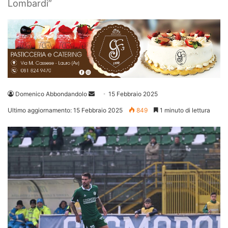
Lombardi”
Invia
Domenico Abbondandolo
15 Febbraio 2025
un'email
Ultimo aggiornamento: 15 Febbraio 2025
849
1 minuto di lettura