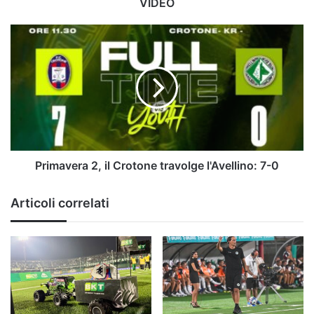
VIDEO
ma
serve
Primavera
essere
2,
uniti"
il
|
Crotone
VIDEO
travolge
l'Avellino:
7-
0
Primavera 2, il Crotone travolge l'Avellino: 7-0
Articoli correlati