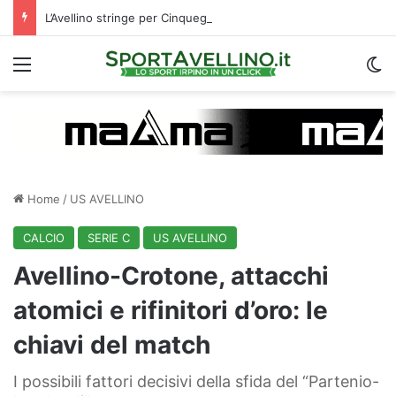
L’Avellino stringe per Cinquegrano: c’è un X factor che avvalora il suo arrivo
Menu
C
Home
/
US AVELLINO
CALCIO
SERIE C
US AVELLINO
Avellino-Crotone, attacchi
atomici e rifinitori d’oro: le
chiavi del match
I possibili fattori decisivi della sfida del “Partenio-