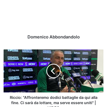
Domenico Abbondandolo
Riccio:
"Affronteremo
dodici
battaglie
da
qui
alla
fine.
Ci
sarà
Riccio: "Affronteremo dodici battaglie da qui alla
da
fine. Ci sarà da lottare, ma serve essere uniti" |
lottare,