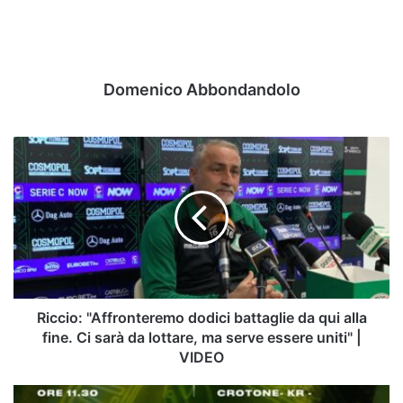
Domenico Abbondandolo
Riccio:
"Affronteremo
dodici
battaglie
da
qui
alla
fine.
Ci
sarà
Riccio: "Affronteremo dodici battaglie da qui alla
da
fine. Ci sarà da lottare, ma serve essere uniti" |
lottare,
VIDEO
ma
serve
Primavera