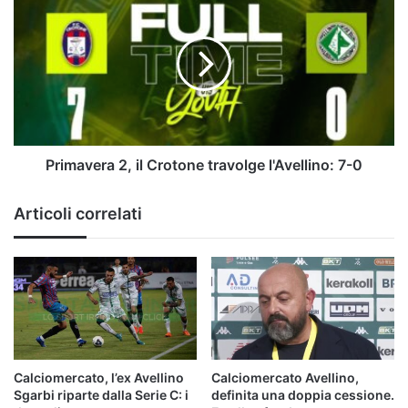
essere
2,
uniti"
il
|
Crotone
VIDEO
travolge
l'Avellino:
7-
0
Primavera 2, il Crotone travolge l'Avellino: 7-0
Articoli correlati
Calciomercato, l’ex Avellino
Calciomercato Avellino,
Sgarbi riparte dalla Serie C: i
definita una doppia cessione.