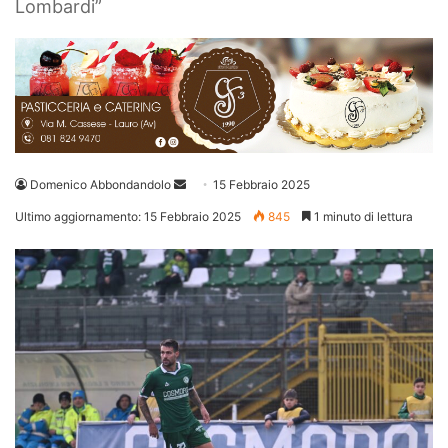
Lombardi”
Invia
Domenico Abbondandolo
15 Febbraio 2025
un'email
Ultimo aggiornamento: 15 Febbraio 2025
845
1 minuto di lettura