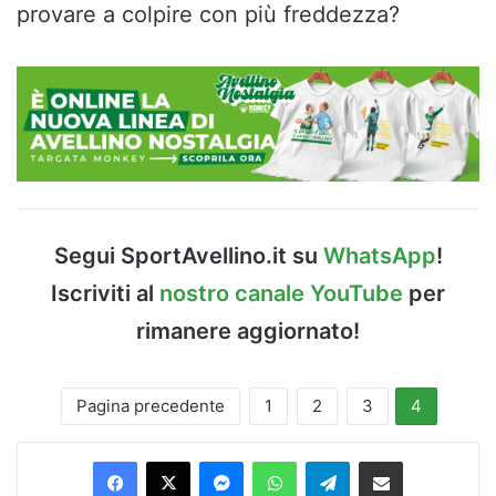
provare a colpire con più freddezza?
Segui SportAvellino.it su
WhatsApp
!
Iscriviti al
nostro canale YouTube
per
rimanere aggiornato!
Pagina precedente
1
2
3
4
Facebook
X
Messenger
WhatsApp
Telegram
Condividi via Email