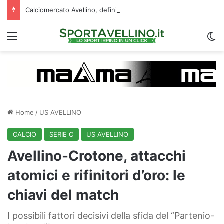
Calciomercato Avellino, definita una doppia cessione. E sullo sfondo…
Menu
C
Home
/
US AVELLINO
CALCIO
SERIE C
US AVELLINO
Avellino-Crotone, attacchi
atomici e rifinitori d’oro: le
chiavi del match
I possibili fattori decisivi della sfida del “Partenio-