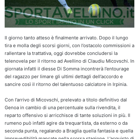
Il giorno tanto atteso è finalmente arrivato. Dopo il lungo
tira e molla degli scorsi giorni, con l’ostacolo commissioni a
rallentare la trattativa, oggi dovrebbe concludersi la
telenovela per il ritorno ad Avellino di Claudiu Micovschi. In
giornata infatti il diesse Di Somma incontrerà l’entourage
del ragazzo per limare gli ultimi dettagli dell’accordo e
sancire così il ritorno del talentuoso calciatore in Irpinia.
Con l’arrivo di Micovschi, prelevato a titolo definitivo dal
Genoa in cambio di una percentuale sulla rivendita, il
reparto offensivo si arricchisce di tante soluzioni in più. Il
rumeno può infatti agire da trequartista, da esterno o da
seconda punta, regalando a Braglia quella fantasia e quella
imprevedibilità mancate nella scorsa stagione. L’acquisto di