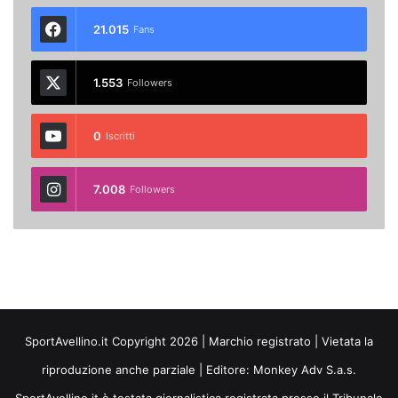
21.015
Fans
1.553
Followers
0
Iscritti
7.008
Followers
SportAvellino.it Copyright 2026 | Marchio registrato | Vietata la
riproduzione anche parziale | Editore:
Monkey Adv S.a.s.
SportAvellino.it è testata giornalistica registrata presso il Tribunale