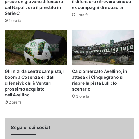
preso un giovane difensore
il difensore ritroverà cinque
dal Napoli: ora il prestito in
ex compagni di squadra
Serie C
1 ora fa
1 ora fa
Gli inizi da centrocampista, il
Calciomercato Avellino, in
boom a Cosenza e i dati
attesa di Cinquegrano si
difensivi: chi è Venturi,
riapre la pista Lulli: lo
prossimo acquisto
scenario
dell’Avellino
3 ore fa
2 ore fa
Seguici sui social