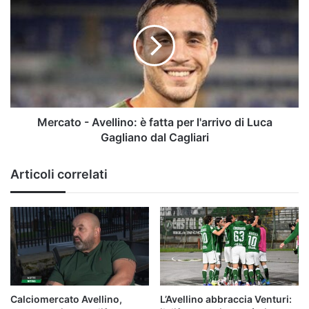
-
Avellino:
è
fatta
per
l'arrivo
di
Luca
Gagliano
Mercato - Avellino: è fatta per l'arrivo di Luca
dal
Gagliano dal Cagliari
Cagliari
Articoli correlati
Calciomercato Avellino,
L’Avellino abbraccia Venturi: