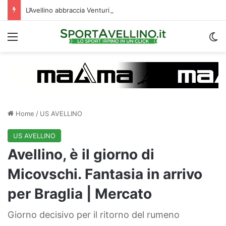
L’Avellino abbraccia Venturi: il difensore ritroverà cinque ex compagni di squadra
Menu
C
Home
/
US AVELLINO
US AVELLINO
Avellino, è il giorno di
Micovschi. Fantasia in arrivo
per Braglia | Mercato
Giorno decisivo per il ritorno del rumeno