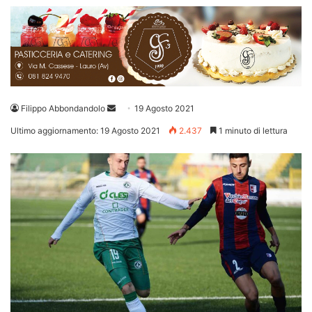
Invia
Filippo Abbondandolo
19 Agosto 2021
un'email
Ultimo aggiornamento: 19 Agosto 2021
2.437
1 minuto di lettura