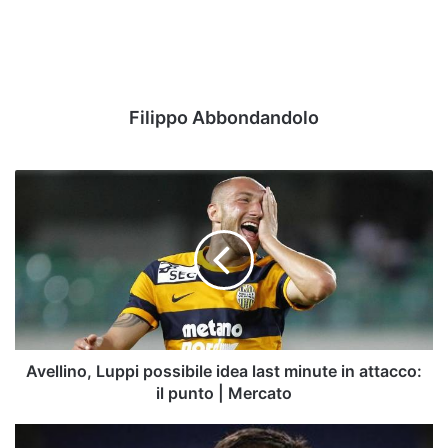
Filippo Abbondandolo
Avellino,
Luppi
possibile
idea
last
minute
in
attacco:
il
punto
Avellino, Luppi possibile idea last minute in attacco:
|
il punto | Mercato
Mercato
Mercato