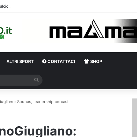
alciomercato, sorpresa Verona: vicino un ex centrocampista dell’Avellino
ALTRI SPORT
CONTATTACI
SHOP
Cerca
Giugliano: Sounas, leadership cercasi
inoGiugliano: