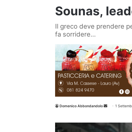
Sounas, lead
Il greco deve prendere p
fa sorridere…
Invia
Domenico Abbondandolo
1 Settemb
un'email