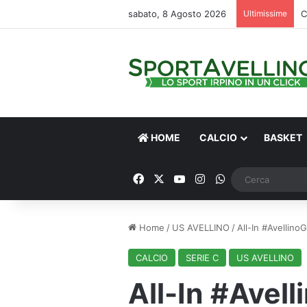
sabato, 8 Agosto 2026
Ultimissime
C
HOME
CALCIO
BASKET
Facebook
X
You Tube
Instagram
WhatsApp
Home
/
US AVELLINO
/
All-In #Avellino
CALCIO
SERIE C
US AVELLINO
All-In #Avell