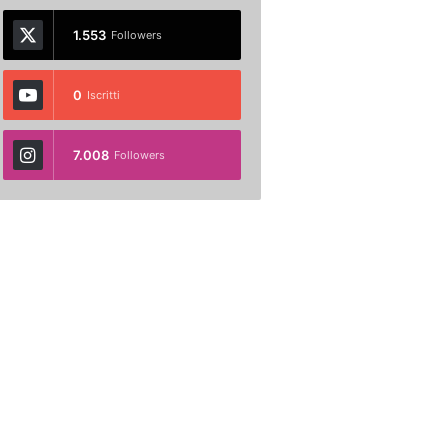
1.553
Followers
0
Iscritti
7.008
Followers