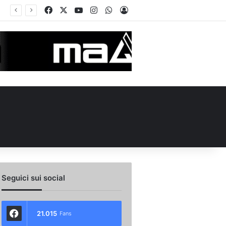
Facebook
X
You Tube
Instagram
WhatsApp
Accedi
Seguici sui social
21.015
Fans