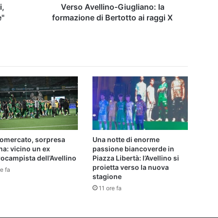
X
i,
Verso Avellino-Giugliano: la
e"
formazione di Bertotto ai raggi X
iomercato, sorpresa
Una notte di enorme
a: vicino un ex
passione biancoverde in
ocampista dell’Avellino
Piazza Libertà: l’Avellino si
proietta verso la nuova
e fa
stagione
11 ore fa