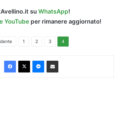
Avellino.it su
WhatsApp
!
le YouTube
per rimanere aggiornato!
edente
1
2
3
4
Facebook
X
Messenger
Condividi via Email