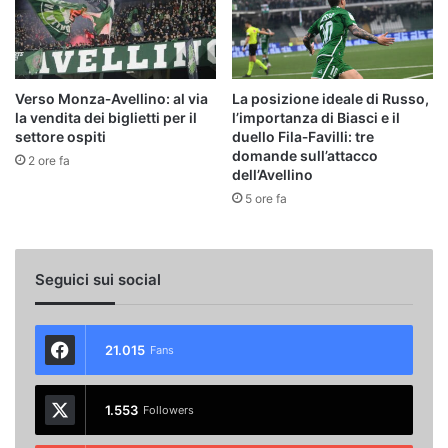
Verso Monza‑Avellino: al via
La posizione ideale di Russo,
la vendita dei biglietti per il
l’importanza di Biasci e il
settore ospiti
duello Fila‑Favilli: tre
domande sull’attacco
2 ore fa
dell’Avellino
5 ore fa
Seguici sui social
21.015
Fans
1.553
Followers