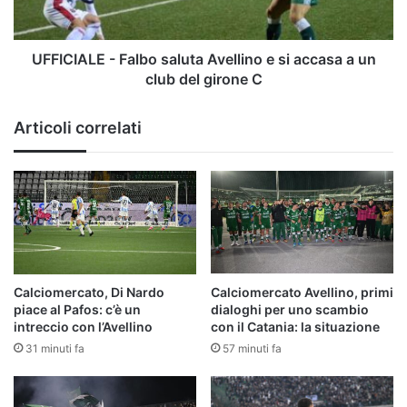
accasa
a
un
UFFICIALE - Falbo saluta Avellino e si accasa a un
club
club del girone C
del
girone
Articoli correlati
C
Calciomercato, Di Nardo
Calciomercato Avellino, primi
piace al Pafos: c’è un
dialoghi per uno scambio
intreccio con l’Avellino
con il Catania: la situazione
31 minuti fa
57 minuti fa