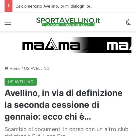
Calciomercato Avellino, primi dialoghi per uno scambio con il Catania: la situazione
Menu
C
Home
/
US AVELLINO
US AVELLINO
Avellino, in via di definizione
la seconda cessione di
gennaio: ecco chi è…
Scambio di documenti in corso con un altro club