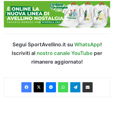
Segui SportAvellino.it su
WhatsApp
!
Iscriviti al
nostro canale YouTube
per
rimanere aggiornato!
Facebook
X
Messenger
WhatsApp
Telegram
Condividi via Email