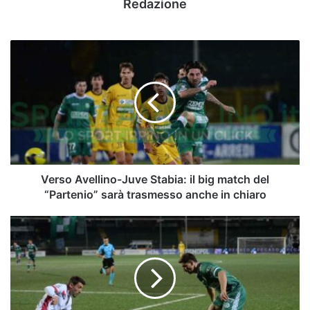
Redazione
Verso
Avellino-
Juve
Stabia:
il
big
match
del
“Partenio”
sarà
Verso Avellino-Juve Stabia: il big match del
trasmesso
“Partenio” sarà trasmesso anche in chiaro
anche
in
UFFICIALE
chiaro
-
Falbo
saluta
Avellino
e
si