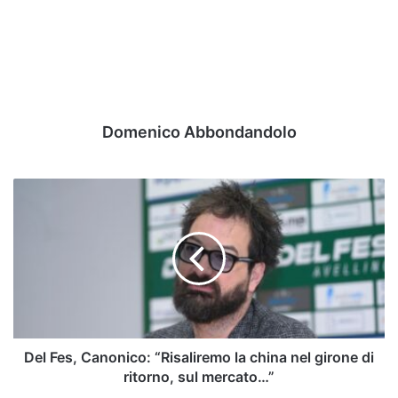
Domenico Abbondandolo
Del
Fes,
Canonico:
“Risaliremo
la
china
nel
girone
di
ritorno,
Del Fes, Canonico: “Risaliremo la china nel girone di
sul
ritorno, sul mercato…”
mercato…”