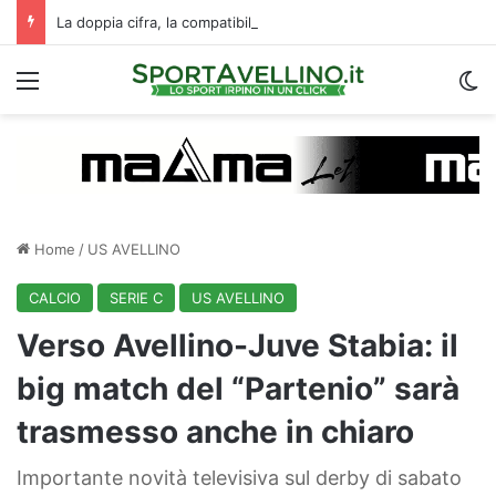
La doppia cifra, la compatibilità e un dato da urlo: perché l’Avellino ha rimesso Biasci al centro del villaggio
Menu
C
Home
/
US AVELLINO
CALCIO
SERIE C
US AVELLINO
Verso Avellino-Juve Stabia: il
big match del “Partenio” sarà
trasmesso anche in chiaro
Importante novità televisiva sul derby di sabato