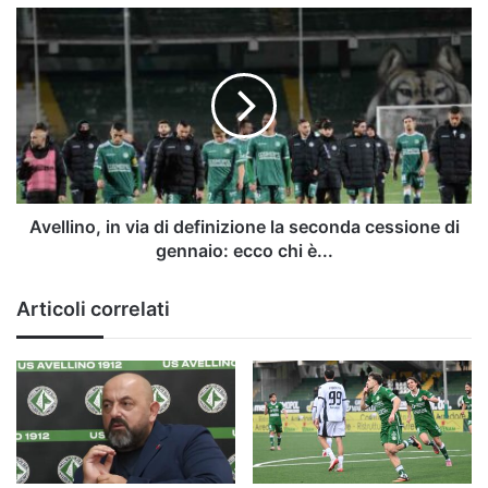
Avellino,
in
via
di
definizione
la
seconda
cessione
di
gennaio:
Avellino, in via di definizione la seconda cessione di
ecco
gennaio: ecco chi è...
chi
è...
Articoli correlati