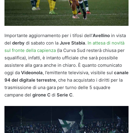
Importante aggiornamento per i tifosi dell’
Avellino
in vista
del
derby
di sabato con la
Juve Stabia
.
In attesa di novità
sul fronte della capienza
(la Curva Sud resterà chiusa per
squalifica), infatti, è intanto ufficiale che sarà possibile
assistere alla gara anche in chiaro. È quanto comunicato
oggi da
Videonola
, l’emittente televisiva, visibile sul
canale
94 del digitale terrestre
, che ha acquistato i diritti per la
trasmissione di una gara per turno delle 5 squadre
campane del
girone C
di
Serie C
.