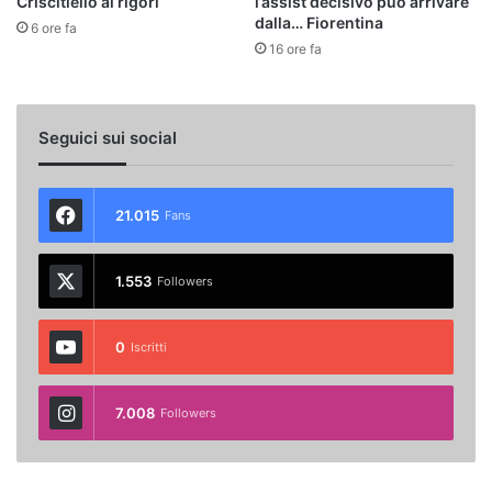
Criscitiello ai rigori
l’assist decisivo può arrivare
dalla… Fiorentina
6 ore fa
16 ore fa
Seguici sui social
21.015
Fans
1.553
Followers
0
Iscritti
7.008
Followers