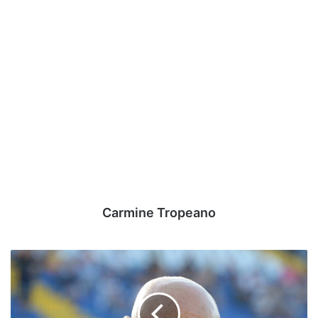
Carmine Tropeano
Mercato
–
Avellino:
in
entrata