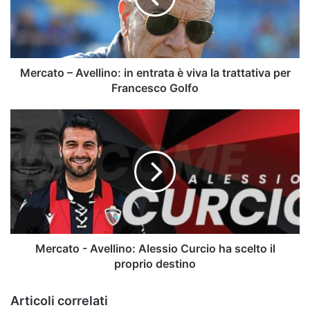
è
viva
la
trattativa
per
Mercato – Avellino: in entrata è viva la trattativa per
Francesco
Francesco Golfo
Golfo
Mercato
-
Avellino:
Alessio
Curcio
ha
scelto
il
proprio
destino
Mercato - Avellino: Alessio Curcio ha scelto il
proprio destino
Articoli correlati