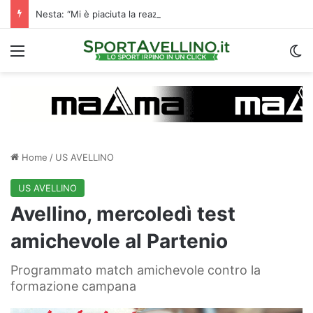
Nesta: “Mi è piaciuta la reazione nella ripresa. Sono contento di essere qua”
Menu
C
Home
/
US AVELLINO
US AVELLINO
Avellino, mercoledì test
amichevole al Partenio
Programmato match amichevole contro la
formazione campana