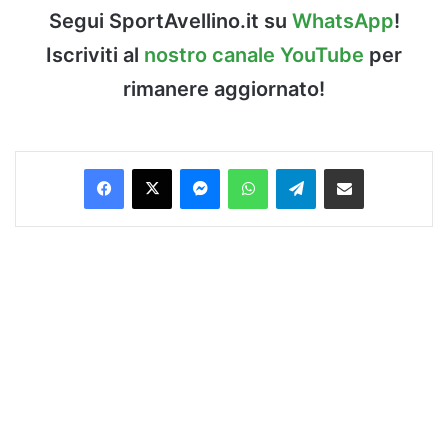
Segui SportAvellino.it su
WhatsApp
!
Iscriviti al
nostro canale YouTube
per
rimanere aggiornato!
Facebook
X
Messenger
WhatsApp
Telegram
Condividi via Email