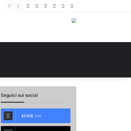
Facebook
X
You Tube
Instagram
WhatsApp
Accedi
Calciomercato Avellino, preso un esterno classe 2008 dalla Roma: i dettagli
Seguici sui social
21.015
Fans