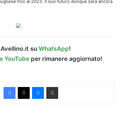
ugliese fino al 2023. Il suo futuro dunque sarà ancora
Avellino.it su
WhatsApp
!
le YouTube
per rimanere aggiornato!
Facebook
X
Messenger
Condividi via Email