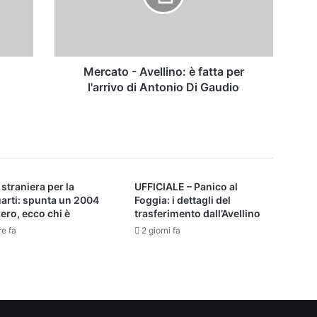
per
l'arrivo
di
Antonio
Di
Mercato - Avellino: è fatta per
Gaudio
l'arrivo di Antonio Di Gaudio
 straniera per la
UFFICIALE – Panico al
arti: spunta un 2004
Foggia: i dettagli del
ero, ecco chi è
trasferimento dall’Avellino
re fa
2 giorni fa