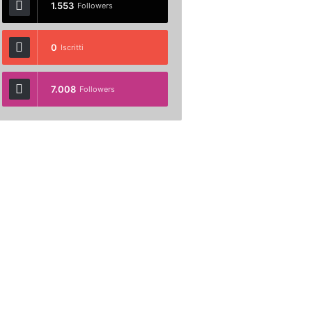
1.553
Followers
0
Iscritti
7.008
Followers