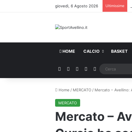
giovedì, 6 Agosto 2026
Ultimissime
HOME
CALCIO
BASKET
Facebook
X
You Tube
Instagram
WhatsApp
Home
/
MERCATO
/
Mercato – Avellino: 
MERCATO
Mercato – Ave