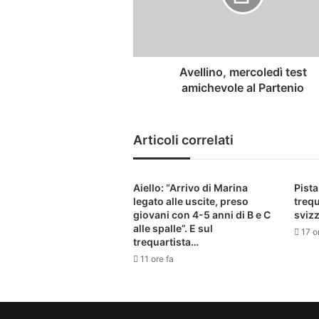
Partenio
Avellino, mercoledì test
amichevole al Partenio
Articoli correlati
Aiello: “Arrivo di Marina
Pista
legato alle uscite, preso
trequ
giovani con 4-5 anni di B e C
svizz
alle spalle”. E sul
17 o
trequartista…
11 ore fa