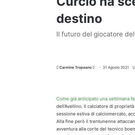
Curcio ha sce
destino
Il futuro del giocatore de
Invia
Carmine Tropeano
31 Agosto 2021
U
un'email
Come già anticipato una settimana fa
dell’Avellino. Il calciatore di proprie
sessione estiva di calciomercato, acc
Alla fine però il trentunenne attacca
avventura alla corte del tecnico boem