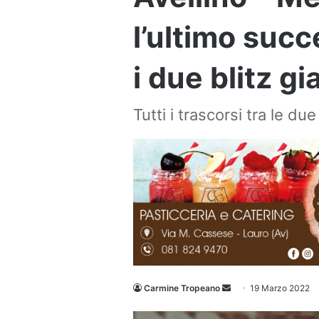
l’ultimo suc
i due blitz gi
Tutti i trascorsi tra le d
Invia
Carmine Tropeano
19 Marzo 2022
un'email