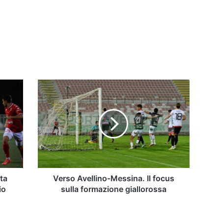
Verso
Avellino-
Messina.
Il
focus
sulla
formazione
giallorossa
sta
Verso Avellino-Messina. Il focus
io
sulla formazione giallorossa