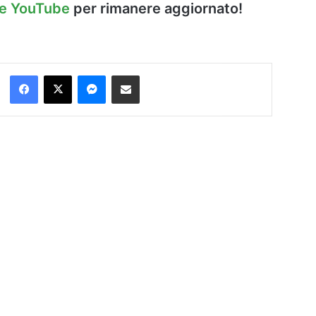
le YouTube
per rimanere aggiornato!
Facebook
X
Messenger
Condividi via Email