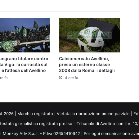
egrano titolare contro
Calciomercato Avellino,
lta Vigo: la curiosità sul
preso un esterno classe
 e l’attesa dell’Avellino
2008 dalla Roma: i dettagli
re fa
14 ore fa
ht 2026 | Marchio registrato | Vietata la riproduzione anche parziale | Ed
 testata giornalistica registrata presso il Tribunale di Avellino con il n. 1
i è Monkey Adv S.a.s. - P.Iva 02654410642 | Per ogni comunicazione ave