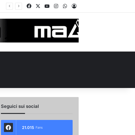
Facebook
X
You Tube
Instagram
WhatsApp
Accedi
ul ruolo e l’attesa dell’Avellino
Seguici sui social
21.015
Fans