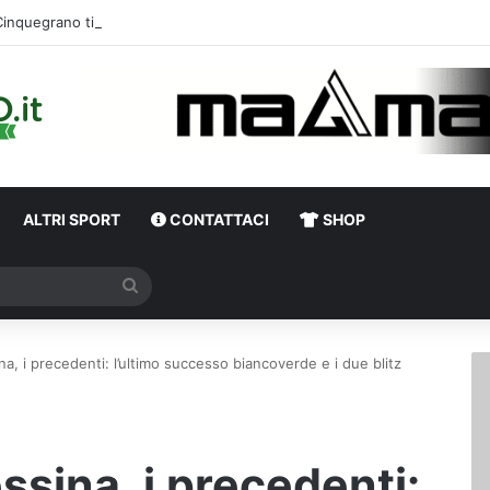
Cinquegrano titolare contro il Celta Vigo: la curiosità s
ALTRI SPORT
CONTATTACI
SHOP
Cerca
na, i precedenti: l’ultimo successo biancoverde e i due blitz
ssina, i precedenti: