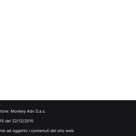
itore:
Monkey Adv S.a.s.
0/15 del 22/12/2015
nte ad oggetto i contenuti del sito web