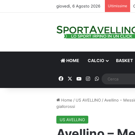
giovedì, 6 Agosto 2026
Ultimissime
HOME
CALCIO
BASKET
Facebook
X
You Tube
Instagram
WhatsApp
Home
/
US AVELLINO
/
Avellino – Messi
giallorossi
US AVELLINO
Avellino – Me