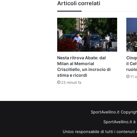
Articoli correlati
Nesta ritrova Abate: dal
Cinqu
Milan al Memorial
il Ce
Criscitiello, un incrocio di
ruolo
stima e ricordi
11 o
23 minuti fa
SportAvellino.it Copyrig
SportAvellino.it è
Unico responsabile di tutti i contenut