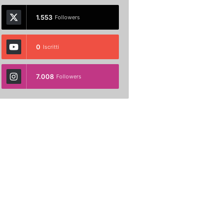
1.553
Followers
0
Iscritti
7.008
Followers