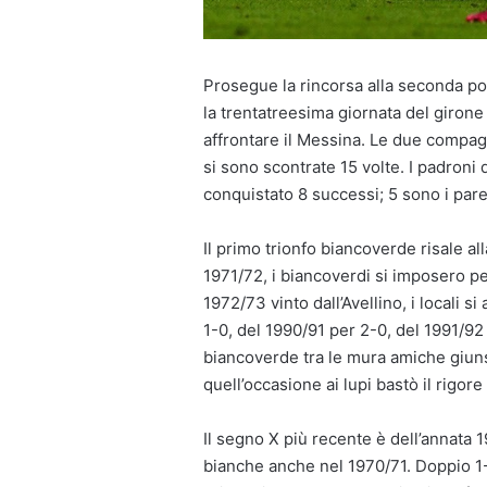
Prosegue la rincorsa alla seconda pos
la trentatreesima giornata del girone 
affrontare il Messina. Le due compag
si sono scontrate 15 volte. I padroni 
conquistato 8 successi; 5 sono i paregg
Il primo trionfo biancoverde risale al
1971/72, i biancoverdi si imposero pe
1972/73 vinto dall’Avellino, i locali 
1-0, del 1990/91 per 2-0, del 1991/92 
biancoverde tra le mura amiche giuns
quell’occasione ai lupi bastò il rigore 
Il segno X più recente è dell’annata
bianche anche nel 1970/71. Doppio 1-1