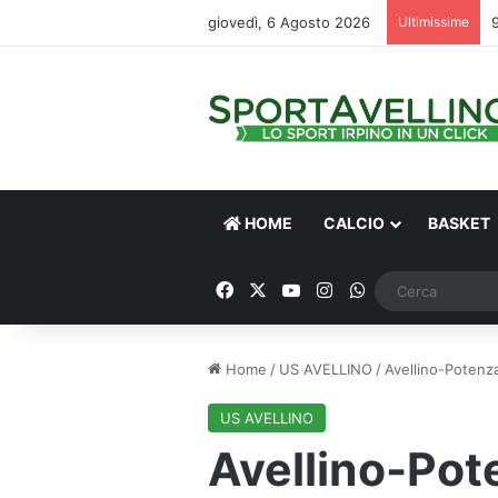
giovedì, 6 Agosto 2026
Ultimissime
HOME
CALCIO
BASKET
Facebook
X
You Tube
Instagram
WhatsApp
Home
/
US AVELLINO
/
Avellino-Potenza
US AVELLINO
Avellino-Pot