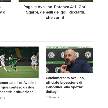
del
gol.
o
Pagelle Avellino-Potenza 4-1: Gori-
Ricciardi,
v o
Sgarbi, gemelli del gol. Ricciardi,
che
che sprint!
sprint!
Calciomercato Avellino,
ufficiale la cessione di
omercato, l’ex Avellino
Cancellieri allo Spezia: i
orgne conteso da due
dettagli
cadetti: la situazione
6 ore fa
e fa