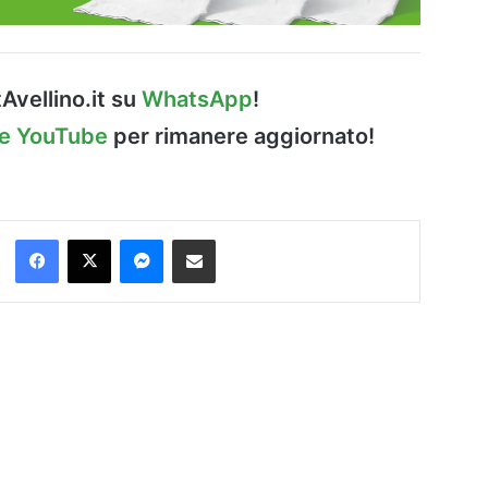
Avellino.it su
WhatsApp
!
le YouTube
per rimanere aggiornato!
Facebook
X
Messenger
Condividi via Email