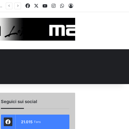
Facebook
X
You Tube
Instagram
WhatsApp
Accedi
ellino Le Borgne conteso da due club cadetti: la situazione
Seguici sui social
21.015
Fans