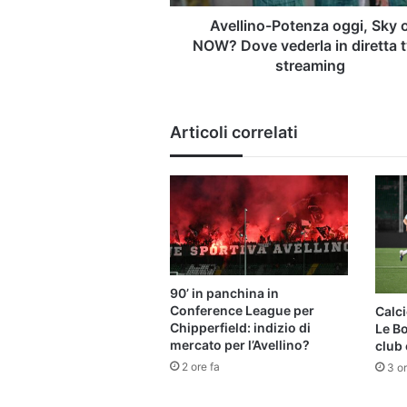
in
diretta
Avellino-Potenza oggi, Sky 
tv
NOW? Dove vederla in diretta t
o
streaming
streaming
Articoli correlati
90’ in panchina in
Conference League per
Calci
Chipperfield: indizio di
Le B
mercato per l’Avellino?
club 
2 ore fa
3 or