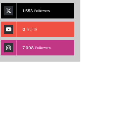
1.553
Followers
0
Iscritti
7.008
Followers