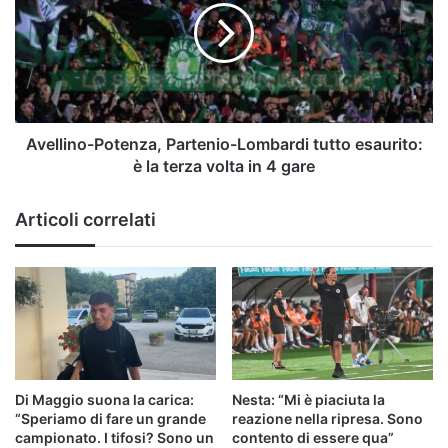
Lombardi
tutto
esaurito:
è
la
terza
volta
Avellino-Potenza, Partenio-Lombardi tutto esaurito:
in
è la terza volta in 4 gare
4
gare
Articoli correlati
Di Maggio suona la carica:
Nesta: “Mi è piaciuta la
“Speriamo di fare un grande
reazione nella ripresa. Sono
campionato. I tifosi? Sono un
contento di essere qua”