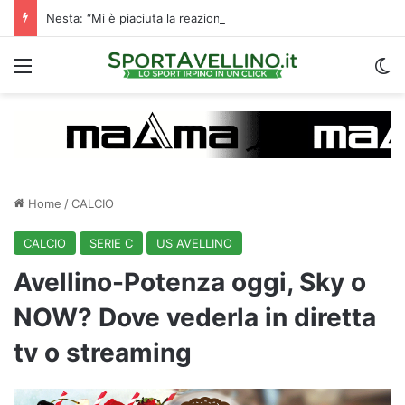
Nesta: “Mi è piaciuta la reazione nella ripresa. Sono contento di essere qua”
Menu
C
Home
/
CALCIO
CALCIO
SERIE C
US AVELLINO
Avellino-Potenza oggi, Sky o
NOW? Dove vederla in diretta
tv o streaming