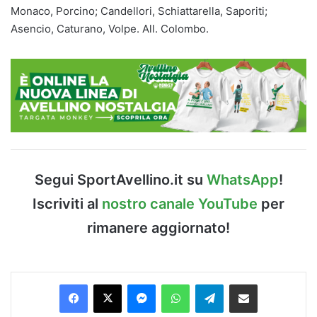
Monaco, Porcino; Candellori, Schiattarella, Saporiti;
Asencio, Caturano, Volpe. All. Colombo.
Segui SportAvellino.it su
WhatsApp
!
Iscriviti al
nostro canale YouTube
per
rimanere aggiornato!
Facebook
X
Messenger
WhatsApp
Telegram
Condividi via Email