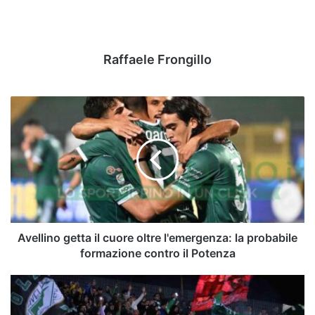
Raffaele Frongillo
Avellino
getta
il
cuore
oltre
l'emergenza:
la
probabile
formazione
contro
Avellino getta il cuore oltre l'emergenza: la probabile
il
formazione contro il Potenza
Potenza
Avellino-
Potenza,
Partenio-