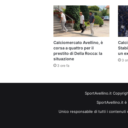
Calciomercato Avellino, è
Calci
corsa a quattro per il
Stabi
prestito di Della Rocca: la
un ex
situazione
3 or
3 ore fa
SportAvellino.it Copyrig
SportAvellino.it è
Unico responsabile di tutti i contenut