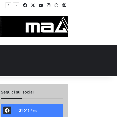
Facebook
X
You Tube
Instagram
WhatsApp
Accedi
Calciomercato, la Juve Stabia supera il Vicenza per un ex Avellino: le ultime
Seguici sui social
21.015
Fans