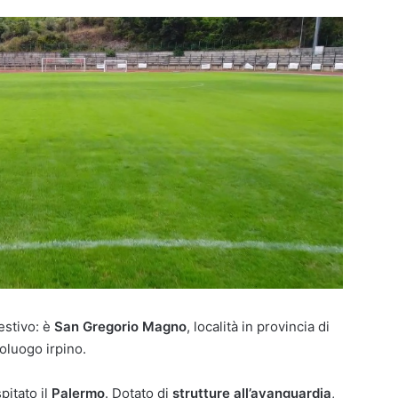
estivo: è
San Gregorio Magno
, località in provincia di
poluogo irpino.
pitato il
Palermo
. Dotato di
strutture all’avanguardia
,