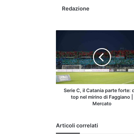
Redazione
Serie
C,
il
Catania
parte
forte:
due
top
nel
mirino
Serie C, il Catania parte forte:
di
top nel mirino di Faggiano |
Faggiano
Mercato
|
Mercato
Articoli correlati