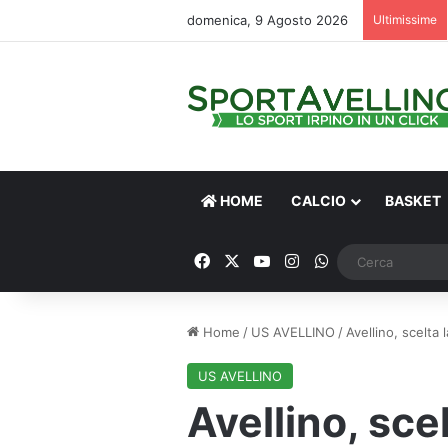
domenica, 9 Agosto 2026
Ultimissime
HOME
CALCIO
BASKET
Facebook
X
You Tube
Instagram
WhatsApp
Home
/
US AVELLINO
/
Avellino, scelta 
US AVELLINO
Avellino, sce