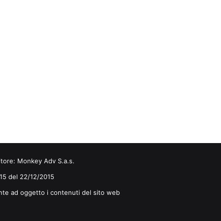
itore:
Monkey Adv S.a.s.
0/15 del 22/12/2015
nte ad oggetto i contenuti del sito web