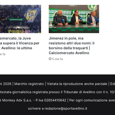
omercato, la Juve
Jimenez in pole, ma
a supera il Vicenza per
resistono altri due nomi: il
 Avellino: le ultime
borsino della trequarti |
Calciomercato Avellino
e fa
5 ore fa
ht 2026 | Marchio registrato | Vietata la riproduzione anche parziale | Ed
 testata giornalistica registrata presso il Tribunale di Avellino con il n. 1
i è Monkey Adv S.a.s. - P.Iva 02654410642 | Per ogni comunicazione ave
scrivere a redazione@sportavellino.it