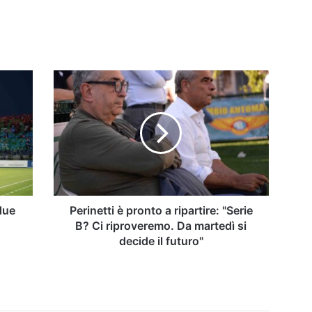
Perinetti
è
pronto
a
ripartire:
"Serie
B?
Ci
riproveremo.
Da
 due
Perinetti è pronto a ripartire: "Serie
martedì
B? Ci riproveremo. Da martedì si
si
decide il futuro"
decide
il
futuro"