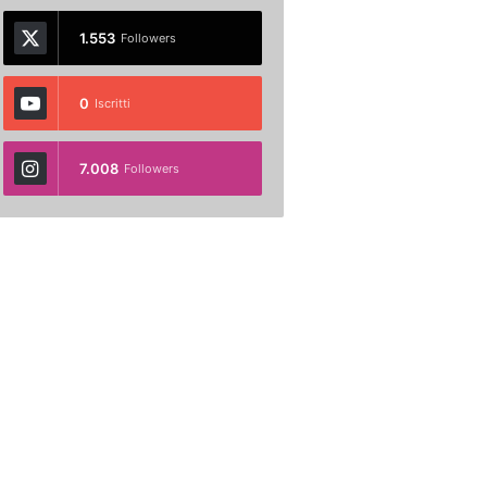
1.553
Followers
0
Iscritti
7.008
Followers