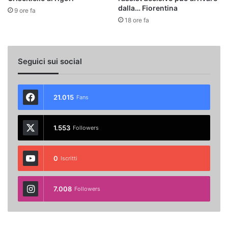
dalla… Fiorentina
9 ore fa
18 ore fa
Seguici sui social
21.015
Fans
1.553
Followers
0
Iscritti
7.008
Followers