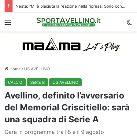
Nesta: “Mi è piaciuta la reazione nella ripresa. Sono contento di essere qua”
Menu
C
Home
/
US AVELLINO
CALCIO
SERIE B
US AVELLINO
Avellino, definito l’avversario
del Memorial Criscitiello: sarà
una squadra di Serie A
Gara in programma tra l'8 e il 9 agosto