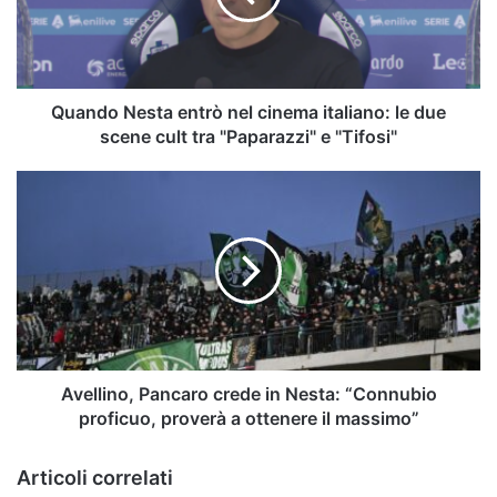
italiano:
le
due
scene
cult
Quando Nesta entrò nel cinema italiano: le due
tra
scene cult tra "Paparazzi" e "Tifosi"
"Paparazzi"
e
Avellino,
"Tifosi"
Pancaro
crede
in
Nesta:
“Connubio
proficuo,
proverà
a
ottenere
Avellino, Pancaro crede in Nesta: “Connubio
il
proficuo, proverà a ottenere il massimo”
massimo”
Articoli correlati