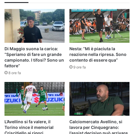
Di Maggio suona la carica:
Nesta: “Mi è piaciuta la
“Speriamo di fare un grande
reazione nella ripresa. Sono
campionato. I tifosi? Sono un
contento di essere qua”
fattore”
9 ore fa
8 ore fa
L’Avellino si fa valere, il
Calciomercato Avellino, si
Torino vince il memorial
lavora per Cinquegrano:
Criscitiello ai rigori
l’assist decisivo può arrivare