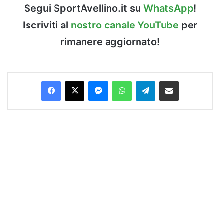
Segui SportAvellino.it su
WhatsApp
!
Iscriviti al
nostro canale YouTube
per
rimanere aggiornato!
Facebook
X
Messenger
WhatsApp
Telegram
Condividi via Email