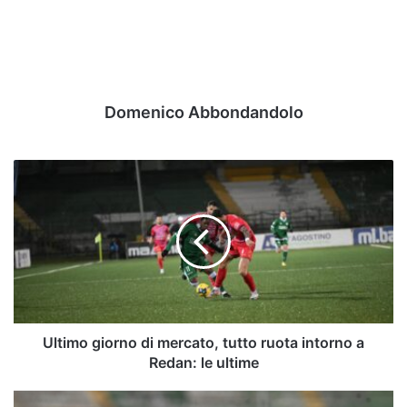
Domenico Abbondandolo
Ultimo
giorno
di
mercato,
tutto
ruota
intorno
a
Redan:
le
Ultimo giorno di mercato, tutto ruota intorno a
ultime
Redan: le ultime
Antonini,