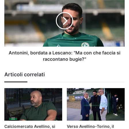
bordata
a
Lescano:
"Ma
con
che
faccia
si
raccontano
Antonini, bordata a Lescano: "Ma con che faccia si
bugie?"
raccontano bugie?"
Articoli correlati
Calciomercato Avellino, si
Verso Avellino-Torino, il