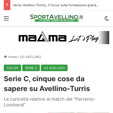
Verso Avellino-Torino, il focus sulla formazione granata
Menu
C
Home
/
US AVELLINO
CALCIO
SERIE C
US AVELLINO
Serie C, cinque cose da
sapere su Avellino-Turris
Le curiosità relative al match del “Partenio-
Lombardi”