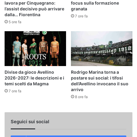
lavora per Cinquegrano:
focus sulla formazione
l’assist decisivo può arrivare
granata
dalla… Fiorentina
7 ore fa
5 ore fa
Divise da gioco Avellino
Rodrigo Marina torna a
2026-2027: le descrizioni e i
postare sui social: i tifosi
temi scelti da Magma
dell’Avellino invocano il suo
arrivo
7 ore fa
8 ore fa
Seguici sui social