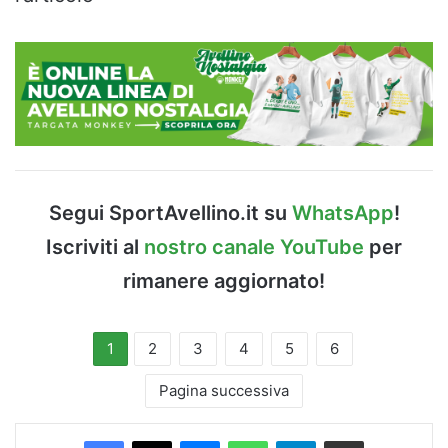
Segui SportAvellino.it su
WhatsApp
!
Iscriviti al
nostro canale YouTube
per
rimanere aggiornato!
1
2
3
4
5
6
Pagina successiva
Facebook
X
Messenger
WhatsApp
Telegram
Condividi via Email