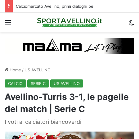
Calciomercato Avellino, primi dialoghi per uno scambio con il Catania: la situazione
Menu
C
Home
/
US AVELLINO
CALCIO
SERIE C
US AVELLINO
Avellino-Turris 3-1, le pagelle
del match | Serie C
I voti ai calciatori biancoverdi