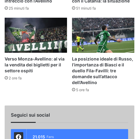
intreccio con l’Avellino
con il Catania: la situazione
25 minuti fa
51 minuti fa
Verso Monza‑Avellino: al via
La posizione ideale di Russo,
la vendita dei biglietti per il
l’importanza di Biasci e il
settore ospiti
duello Fila‑Favilli: tre
domande sull’attacco
2 ore fa
dell’Avellino
5 ore fa
Seguici sui social
21.015
Fans