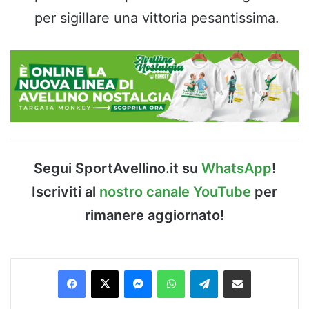
per sigillare una vittoria pesantissima.
Segui SportAvellino.it su
WhatsApp
!
Iscriviti al
nostro canale YouTube
per
rimanere aggiornato!
Facebook
X
Messenger
WhatsApp
Telegram
Condividi via Email