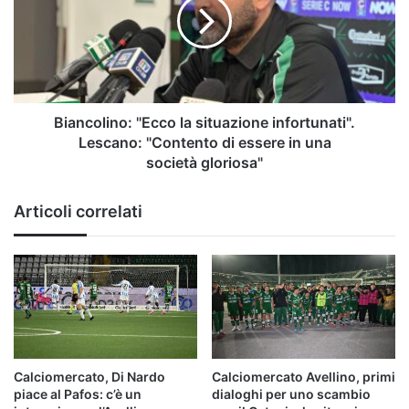
i
situazione
lupi,
infortunati".
rivivi
Lescano:
la
"Contento
diretta
di
essere
in
Biancolino: "Ecco la situazione infortunati".
una
Lescano: "Contento di essere in una
società gloriosa"
società gloriosa"
Articoli correlati
Calciomercato, Di Nardo
Calciomercato Avellino, primi
piace al Pafos: c’è un
dialoghi per uno scambio