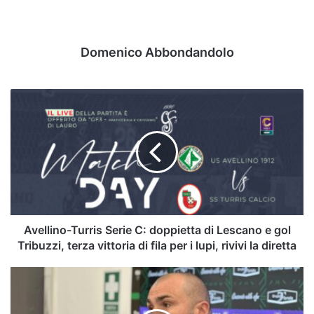
Domenico Abbondandolo
Avellino-
Turris
Serie
C:
doppietta
di
Lescano
e
gol
Tribuzzi,
Avellino-Turris Serie C: doppietta di Lescano e gol
terza
Tribuzzi, terza vittoria di fila per i lupi, rivivi la diretta
vittoria
di
Biancolino:
fila
"Ecco
per
la