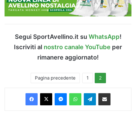
Segui SportAvellino.it su
WhatsApp
!
Iscriviti al
nostro canale YouTube
per
rimanere aggiornato!
Pagina precedente
1
2
Facebook
X
Messenger
WhatsApp
Telegram
Condividi via Email