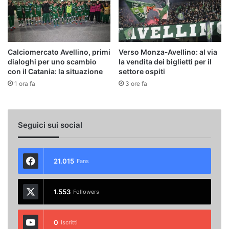
Calciomercato Avellino, primi
Verso Monza‑Avellino: al via
dialoghi per uno scambio
la vendita dei biglietti per il
con il Catania: la situazione
settore ospiti
1 ora fa
3 ore fa
Seguici sui social
21.015
Fans
1.553
Followers
0
Iscritti