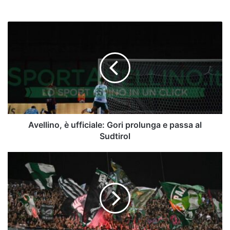
Avellino,
è
ufficiale:
Gori
prolunga
e
passa
al
Sudtirol
Avellino, è ufficiale: Gori prolunga e passa al
Sudtirol
Verso
Avellino-
Turris,
il
dato
relativo
alla