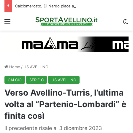
Calciomercato, Di Nardo piace al Pafos: c’è un intreccio con l’Avellino
Menu
C
Home
/
US AVELLINO
CALCIO
SERIE C
US AVELLINO
Verso Avellino-Turris, l’ultima
volta al “Partenio-Lombardi” è
finita così
Il precedente risale al 3 dicembre 2023