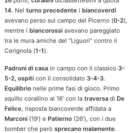
26
punti,
corallini
diciassettesimi a quota
14
. Nel
turno precedente
i
biancoverdi
avevano perso sul campo del Picerno (
0-2
),
mentre i
biancorossi
avevano pareggiato
tra le mura amiche del “Liguori” contro il
Cerignola (
1-1
).
Padroni di casa
in campo con il classico
3-
5-2, ospiti
con il consolidato
3-4-3
.
Equilibrio
nelle prime fasi di gioco. Primo
squillo corallino al 16’ con la
traversa
di
De
Felice
, risposta biancoverde affidata a
Marconi
(19’) e
Patierno
(26’), con i due
bomber che però
sprecano malamente
.