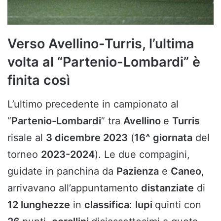
Verso Avellino-Turris, l’ultima
volta al “Partenio-Lombardi” è
finita così
L’ultimo precedente in campionato al
“
Partenio-Lombardi
” tra
Avellino
e
Turris
risale al
3 dicembre 2023
(
16^ giornata
del
torneo
2023-2024
). Le due compagini,
guidate in panchina da
Pazienza
e
Caneo
,
arrivavano all’appuntamento
distanziate
di
12 lunghezze
in
classifica
:
lupi
quinti con