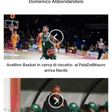
Domenico Abbondandolo
Avellino
Basket
in
cerca
di
riscatto:
al
PalaDelMauro
arriva
Nardò
Avellino Basket in cerca di riscatto: al PalaDelMauro
arriva Nardò
Verso
Benevento-
Avellino,
il
focus
sui
giallorossi