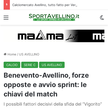
Calciomercato Avellino, tutto fatto per Venturi: i dettagli del trasferimento
Menu
C
Home
/
US AVELLINO
CALCIO
SERIE C
US AVELLINO
Benevento-Avellino, forze
opposte e avvio sprint: le
chiavi del match
I possibili fattori decisivi della sfida del “Vigorito”