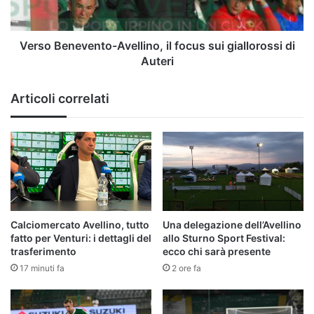
di
Auteri
Verso Benevento-Avellino, il focus sui giallorossi di
Auteri
Articoli correlati
Calciomercato Avellino, tutto
Una delegazione dell’Avellino
fatto per Venturi: i dettagli del
allo Sturno Sport Festival:
trasferimento
ecco chi sarà presente
17 minuti fa
2 ore fa