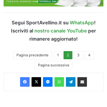
Segui SportAvellino.it su
WhatsApp
!
Iscriviti al
nostro canale YouTube
per
rimanere aggiornato!
Pagina precedente
1
2
3
4
Pagina successiva
Facebook
X
Messenger
WhatsApp
Telegram
Condividi via Email