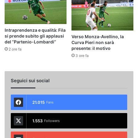
Intraprendenza e qualità: Fila
si prende subito gli applausi
Verso Monza‑Avellino, la
del “Partenio-Lombardi”
Curva Pieri non sarà
presente: il motivo
2 ore fa
3 ore fa
Seguici sui social
21.015
Fans
1.553
Followers