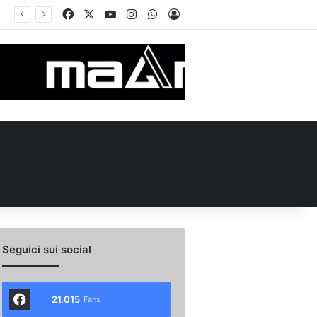
Facebook
X
You Tube
Instagram
WhatsApp
Accedi
 l’ex Avellino Le Borgne conteso da due club cadetti: la situazione
Seguici sui social
21.015
Fans