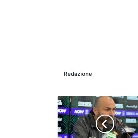
Redazione
Benevento-
Avellino,
Biancolino:
"Sfida
speciale,
servirà
molta