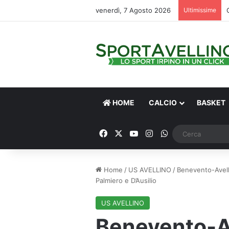
venerdì, 7 Agosto 2026
Ultimissime
HOME
CALCIO
BASKET
Facebook
X
You Tube
Instagram
WhatsApp
Home
/
US AVELLINO
/
Benevento-Avelli
Palmiero e D’Ausilio
US AVELLINO
Benevento-Av