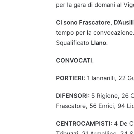
per la gara di domani al Vig
Ci sono Frascatore, D’Ausil
tempo per la convocazione. D
Squalificato
Llano
.
CONVOCATI.
PORTIERI:
1 Iannarilli, 22 G
DIFENSORI:
5 Rigione, 26 
Frascatore, 56 Enrici, 94 Lio
CENTROCAMPISTI:
4 De Cr
Tribuzzi, 21 Armellino, 24 