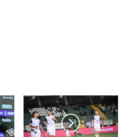
All-
In
#BeneventoAvellino:
Patierno,
ancora
tu