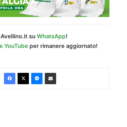
Avellino.it su
WhatsApp
!
le YouTube
per rimanere aggiornato!
Facebook
X
Messenger
Condividi via Email