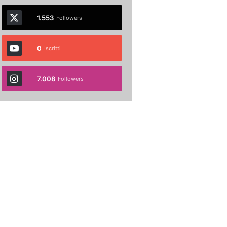
1.553
Followers
0
Iscritti
7.008
Followers