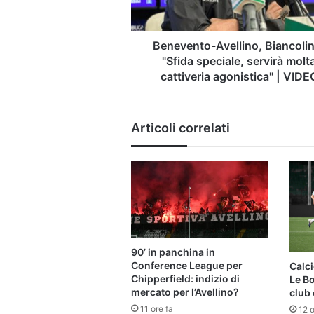
cattiveria
agonistica"
|
Benevento-Avellino, Biancoli
VIDEO
"Sfida speciale, servirà molt
cattiveria agonistica" | VIDE
Articoli correlati
90’ in panchina in
Conference League per
Calci
Chipperfield: indizio di
Le B
mercato per l’Avellino?
club 
11 ore fa
12 o