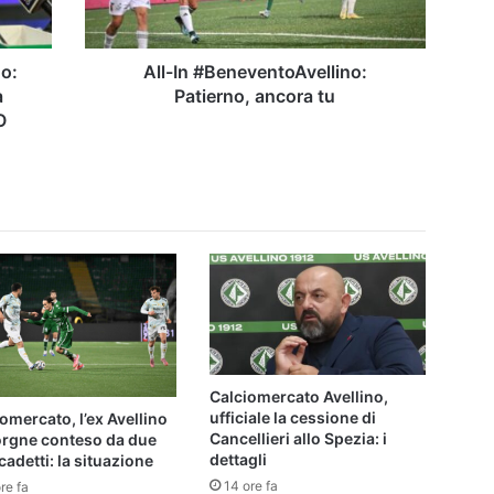
no:
All-In #BeneventoAvellino:
a
Patierno, ancora tu
O
Calciomercato Avellino,
ufficiale la cessione di
omercato, l’ex Avellino
Cancellieri allo Spezia: i
orgne conteso da due
dettagli
cadetti: la situazione
14 ore fa
re fa