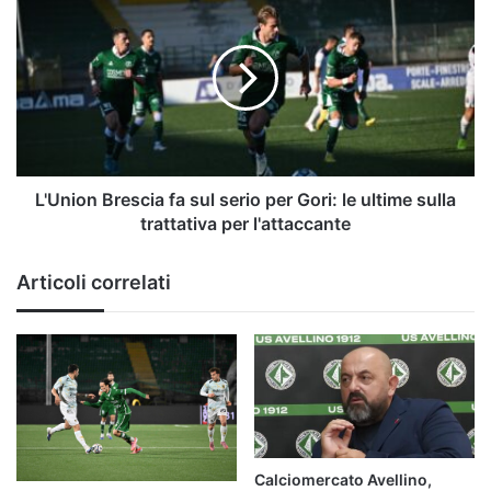
Brescia
fa
sul
serio
per
Gori:
le
ultime
sulla
L'Union Brescia fa sul serio per Gori: le ultime sulla
trattativa
trattativa per l'attaccante
per
l'attaccante
Articoli correlati
Calciomercato Avellino,