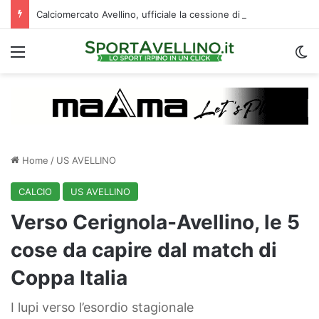
Calciomercato Avellino, ufficiale la cessione di Cancellieri allo Spezia: i dettagli
Menu
C
Home
/
US AVELLINO
CALCIO
US AVELLINO
Verso Cerignola-Avellino, le 5
cose da capire dal match di
Coppa Italia
I lupi verso l’esordio stagionale