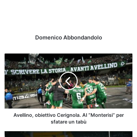
Domenico Abbondandolo
Avellino,
obiettivo
Cerignola.
Al
“Monterisi”
per
sfatare
un
tabù
Avellino, obiettivo Cerignola. Al “Monterisi” per
sfatare un tabù
L'Union