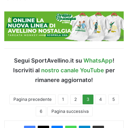
Segui SportAvellino.it su
WhatsApp
!
Iscriviti al
nostro canale YouTube
per
rimanere aggiornato!
Pagina precedente
1
2
3
4
5
6
Pagina successiva
Facebook
X
Messenger
WhatsApp
Telegram
Condividi via Email