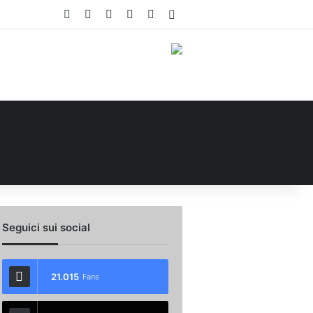
Facebook
X
You Tube
Instagram
WhatsApp
Accedi
Seguici sui social
21.015
Fans