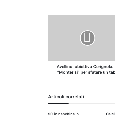
Avellino,
obiettivo
Cerignola.
Al
“Monterisi”
per
sfatare
un
tabù
Avellino, obiettivo Cerignola. 
“Monterisi” per sfatare un ta
Articoli correlati
90’ in panchina in
Calci