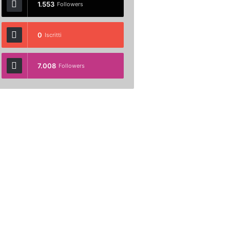
1.553
Followers
0
Iscritti
7.008
Followers