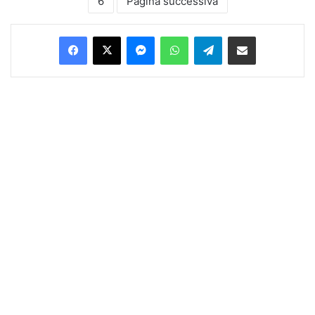
6
Pagina successiva
Facebook
X
Messenger
WhatsApp
Telegram
Condividi via Email