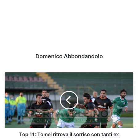
Domenico Abbondandolo
Top
11:
Tomei
ritrova
il
sorriso
con
tanti
ex
biancoverdi
Top 11: Tomei ritrova il sorriso con tanti ex