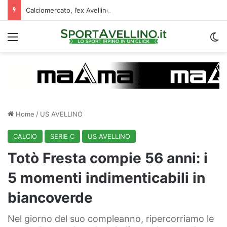
Calciomercato, l’ex Avellino Le Borgne conteso da due club cadetti: la situazione
Menu
C
Home
/
US AVELLINO
CALCIO
SERIE C
US AVELLINO
Totò Fresta compie 56 anni: i
5 momenti indimenticabili in
biancoverde
Nel giorno del suo compleanno, ripercorriamo le