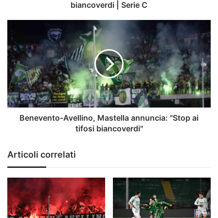
|
biancoverdi | Serie C
Serie
C
Benevento-
Avellino,
Mastella
annuncia:
"Stop
ai
tifosi
biancoverdi"
Benevento-Avellino, Mastella annuncia: "Stop ai
tifosi biancoverdi"
Articoli correlati