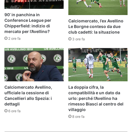
90’ in panchina in
Conference League per
Calciomercato, l’ex Avellino
Chipperfield: indizio di
Le Borgne conteso da due
mercato per l’Avellino?
club cadetti: la situazione
2 ore fa
3 ore fa
Calciomercato Avellino,
La doppia cifra, la
ufficiale la cessione di
compatibilità e un dato da
Cancellieri allo Spezia: i
urlo: perché l’Avellino ha
dettagli
rimesso Biasci al centro del
villaggio
6 ore fa
8 ore fa