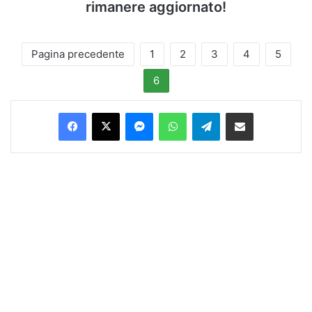
rimanere aggiornato!
Pagina precedente
1
2
3
4
5
6
Facebook
X
Messenger
WhatsApp
Telegram
Condividi via Email