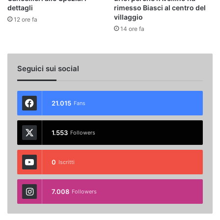
dettagli
rimesso Biasci al centro del
villaggio
12 ore fa
14 ore fa
Seguici sui social
21.015
Fans
1.553
Followers
0
Iscritti
7.008
Followers