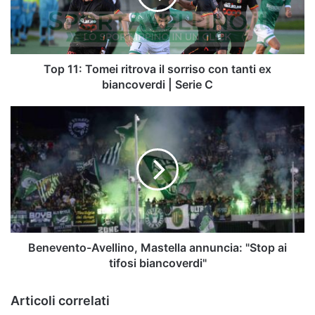
sorriso
con
tanti
ex
biancoverdi
Top 11: Tomei ritrova il sorriso con tanti ex
|
biancoverdi | Serie C
Serie
C
Benevento-
Avellino,
Mastella
annuncia:
"Stop
ai
tifosi
biancoverdi"
Benevento-Avellino, Mastella annuncia: "Stop ai
tifosi biancoverdi"
Articoli correlati