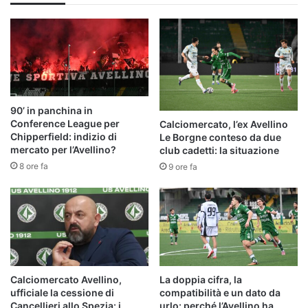
90’ in panchina in
Conference League per
Calciomercato, l’ex Avellino
Chipperfield: indizio di
Le Borgne conteso da due
mercato per l’Avellino?
club cadetti: la situazione
8 ore fa
9 ore fa
Calciomercato Avellino,
La doppia cifra, la
ufficiale la cessione di
compatibilità e un dato da
Cancellieri allo Spezia: i
urlo: perché l’Avellino ha