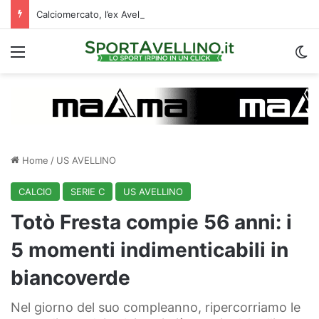
Calciomercato, l’ex Avellino Le Borgne conteso da due club cadetti: la situazione
Menu
C
Home
/
US AVELLINO
CALCIO
SERIE C
US AVELLINO
Totò Fresta compie 56 anni: i
5 momenti indimenticabili in
biancoverde
Nel giorno del suo compleanno, ripercorriamo le