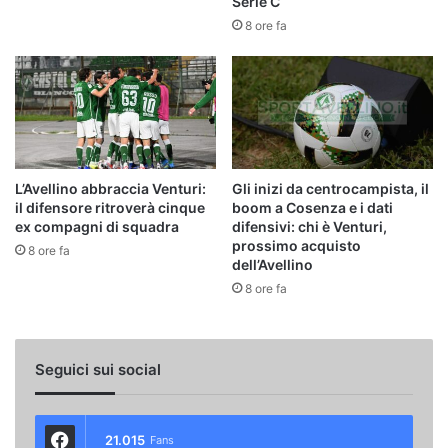
Serie C
8 ore fa
L’Avellino abbraccia Venturi:
Gli inizi da centrocampista, il
il difensore ritroverà cinque
boom a Cosenza e i dati
ex compagni di squadra
difensivi: chi è Venturi,
prossimo acquisto
8 ore fa
dell’Avellino
8 ore fa
Seguici sui social
21.015
Fans