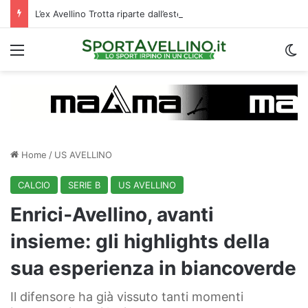
L’ex Avellino Trotta riparte dall’estero: i dettagli
Menu
C
Home
/
US AVELLINO
CALCIO
SERIE B
US AVELLINO
Enrici‑Avellino, avanti
insieme: gli highlights della
sua esperienza in biancoverde
Il difensore ha già vissuto tanti momenti