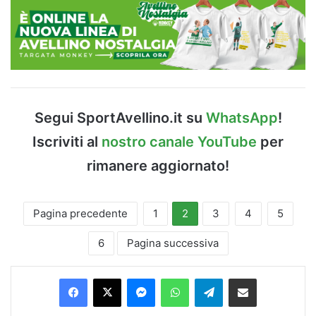
Segui SportAvellino.it su
WhatsApp
!
Iscriviti al
nostro canale YouTube
per
rimanere aggiornato!
Pagina precedente
1
2
3
4
5
6
Pagina successiva
Facebook
X
Messenger
WhatsApp
Telegram
Condividi via Email