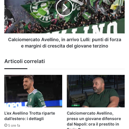
arrivo
Lulli:
punti
di
forza
e
margini
Calciomercato Avellino, in arrivo Lulli: punti di forza
di
e margini di crescita del giovane terzino
crescita
del
Articoli correlati
giovane
terzino
L’ex Avellino Trotta riparte
Calciomercato Avellino,
dall’estero: i dettagli
preso un giovane difensore
dal Napoli: ora il prestito in
5 ore fa