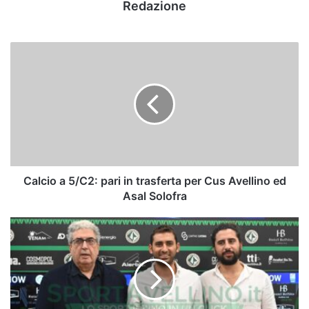
Redazione
Calcio
a
5/C2:
pari
in
trasferta
per
Cus
Avellino
ed
Calcio a 5/C2: pari in trasferta per Cus Avellino ed
Asal
Asal Solofra
Solofra
Perinetti:
“Pazienza
usa
i
criteri
giusti