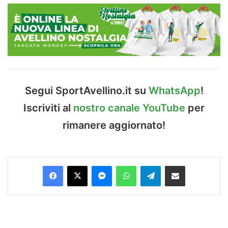
Segui SportAvellino.it su
WhatsApp
!
Iscriviti al
nostro canale YouTube
per
rimanere aggiornato!
Facebook
X
Messenger
WhatsApp
Telegram
Condividi via Email