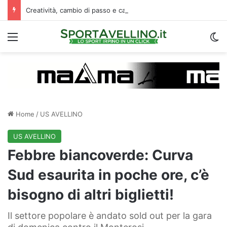
Creatività, cambio di passo e capacità di finalizzare: perché l’Avellino ha deciso di puntare su Jimenez
Menu
C
Home
/
US AVELLINO
US AVELLINO
Febbre biancoverde: Curva
Sud esaurita in poche ore, c’è
bisogno di altri biglietti!
Il settore popolare è andato sold out per la gara