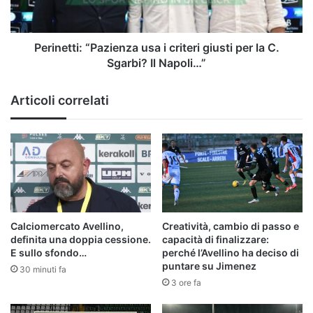
per
la
C.
Sgarbi?
Perinetti: “Pazienza usa i criteri giusti per la C.
Il
Sgarbi? Il Napoli…”
Napoli…”
Articoli correlati
Calciomercato Avellino,
Creatività, cambio di passo e
definita una doppia cessione.
capacità di finalizzare:
E sullo sfondo…
perché l’Avellino ha deciso di
puntare su Jimenez
30 minuti fa
3 ore fa