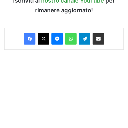
Iscriviti al
nostro canale YouTube
per
rimanere aggiornato!
Facebook
X
Messenger
WhatsApp
Telegram
Condividi via Email