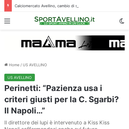
Calciomercato Avellino, cambio di strategia in difesa: lupi fortissimi su Venturi
Menu
C
Home
/
US AVELLINO
US AVELLINO
Perinetti: “Pazienza usa i
criteri giusti per la C. Sgarbi?
Il Napoli…”
Il direttore dei lupi è intervenuto a Kiss Kiss