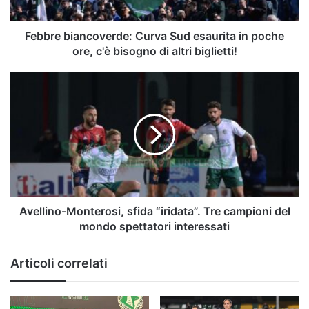
ore,
c'è
bisogno
Febbre biancoverde: Curva Sud esaurita in poche
di
ore, c'è bisogno di altri biglietti!
altri
biglietti!
Avellino-
Monterosi,
sfida
“iridata”.
Tre
campioni
del
mondo
spettatori
interessati
Avellino-Monterosi, sfida “iridata”. Tre campioni del
mondo spettatori interessati
Articoli correlati