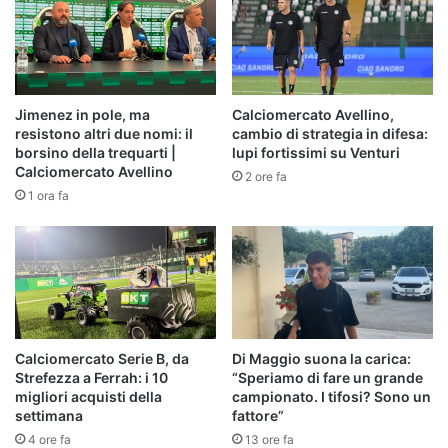
Jimenez in pole, ma
Calciomercato Avellino,
resistono altri due nomi: il
cambio di strategia in difesa:
borsino della trequarti |
lupi fortissimi su Venturi
Calciomercato Avellino
2 ore fa
1 ora fa
Calciomercato Serie B, da
Di Maggio suona la carica:
Strefezza a Ferrah: i 10
“Speriamo di fare un grande
migliori acquisti della
campionato. I tifosi? Sono un
settimana
fattore”
4 ore fa
13 ore fa