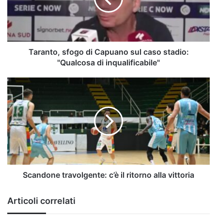
caso
stadio:
"Qualcosa
di
inqualificabile"
Taranto, sfogo di Capuano sul caso stadio:
"Qualcosa di inqualificabile"
Scandone
travolgente:
c’è
il
ritorno
alla
vittoria
Scandone travolgente: c’è il ritorno alla vittoria
Articoli correlati