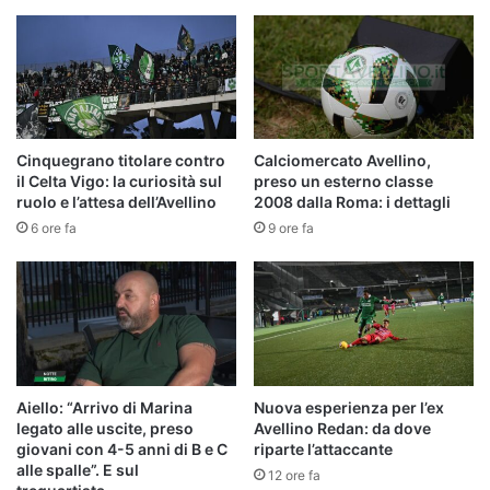
Cinquegrano titolare contro
Calciomercato Avellino,
il Celta Vigo: la curiosità sul
preso un esterno classe
ruolo e l’attesa dell’Avellino
2008 dalla Roma: i dettagli
6 ore fa
9 ore fa
Aiello: “Arrivo di Marina
Nuova esperienza per l’ex
legato alle uscite, preso
Avellino Redan: da dove
giovani con 4-5 anni di B e C
riparte l’attaccante
alle spalle”. E sul
12 ore fa