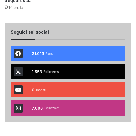
trequartista…
10 ore fa
Seguici sui social
21.015
Fans
1.553
Followers
0
Iscritti
7.008
Followers