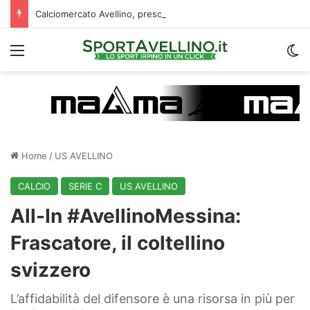
Calciomercato Avellino, preso un esterno classe 2008 dalla Roma: i dettagli
Menu
C
Home
/
US AVELLINO
CALCIO
SERIE C
US AVELLINO
All-In #AvellinoMessina:
Frascatore, il coltellino
svizzero
L’affidabilità del difensore è una risorsa in più per