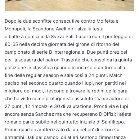
Dopo le due sconfitte consecutive contro Molfetta e
Monopoli, la Scandone Avellino rialza la testa
e batte a domicilio la Sveva Pall. Lucera con il punteggio di
80-65 nella decima giornata del girone di ritorno del
campionato di serie B Interregionale. Due punti preziosi
per la squadra del patron Trasente che consolida la quinta
posizione in classifica quando manca solo un turno alla
fine della regular season e sale così a 24 punti. Match
deciso nel secondo quarto quando i lupi, non partiti nel
migliore dei modi, riescono a trovare le redini della gara
che ha visto come protagonista assoluto Cianci autore di
27 punti, 12 rimbalzi e 30 di valutazione. Pronti via e lupi
ancora senza Sanchez ma che recuperano D’Offizi; l’atleta
romano parte subito nel quintetto iniziale di Sanfilippo.
Primo quarto caratterizzato da un bel po’ di errori su
entrambi i lati del campo, gli atleti sentono l’importanza