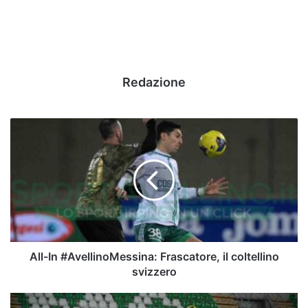
Redazione
All-
In
#AvellinoMessina:
Frascatore,
il
coltellino
svizzero
All-In #AvellinoMessina: Frascatore, il coltellino
svizzero
Avellino,