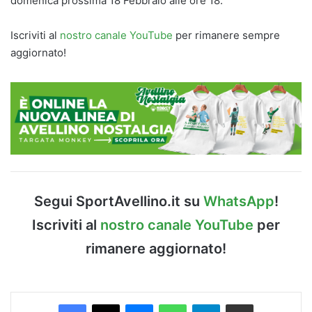
domenica prossima 18 Febbraio alle ore 18.
Iscriviti al
nostro canale YouTube
per rimanere sempre
aggiornato!
Segui SportAvellino.it su
WhatsApp
!
Iscriviti al
nostro canale YouTube
per
rimanere aggiornato!
Facebook
X
Messenger
WhatsApp
Telegram
Condividi via Email