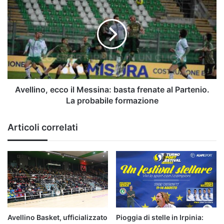
ecco
il
Messina:
basta
frenate
al
Partenio.
La
probabile
Avellino, ecco il Messina: basta frenate al Partenio.
formazione
La probabile formazione
Articoli correlati
Avellino Basket, ufficializzato
Pioggia di stelle in Irpinia: