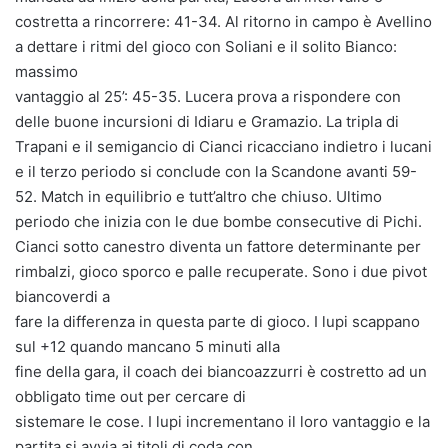
costretta a rincorrere: 41-34. Al ritorno in campo è Avellino
a dettare i ritmi del gioco con Soliani e il solito Bianco:
massimo
vantaggio al 25’: 45-35. Lucera prova a rispondere con
delle buone incursioni di Idiaru e Gramazio. La tripla di
Trapani e il semigancio di Cianci ricacciano indietro i lucani
e il terzo periodo si conclude con la Scandone avanti 59-
52. Match in equilibrio e tutt’altro che chiuso. Ultimo
periodo che inizia con le due bombe consecutive di Pichi.
Cianci sotto canestro diventa un fattore determinante per
rimbalzi, gioco sporco e palle recuperate. Sono i due pivot
biancoverdi a
fare la differenza in questa parte di gioco. I lupi scappano
sul +12 quando mancano 5 minuti alla
fine della gara, il coach dei biancoazzurri è costretto ad un
obbligato time out per cercare di
sistemare le cose. I lupi incrementano il loro vantaggio e la
partita si avvia ai titoli di coda con