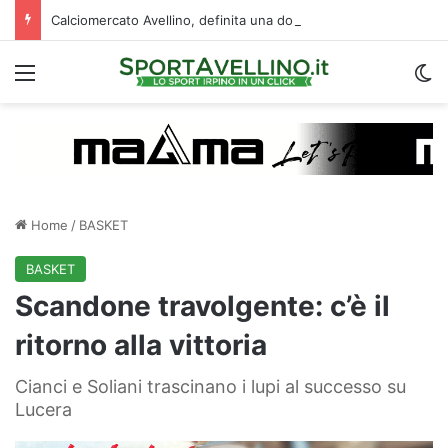
Calciomercato Avellino, definita una doppia cessione. E sullo sfondo…
Menu
C
Home
/
BASKET
BASKET
Scandone travolgente: c’è il
ritorno alla vittoria
Cianci e Soliani trascinano i lupi al successo su
Lucera