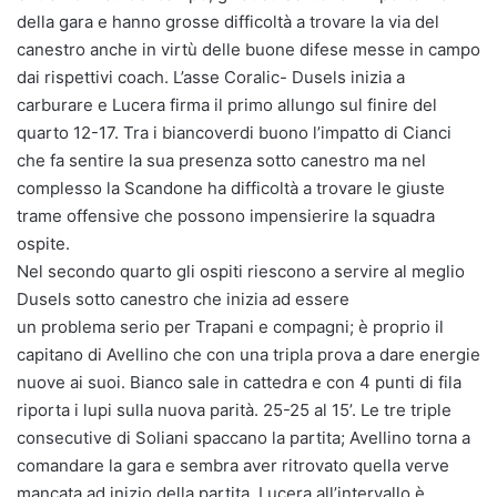
della gara e hanno grosse difficoltà a trovare la via del
canestro anche in virtù delle buone difese messe in campo
dai rispettivi coach. L’asse Coralic- Dusels inizia a
carburare e Lucera firma il primo allungo sul finire del
quarto 12-17. Tra i biancoverdi buono l’impatto di Cianci
che fa sentire la sua presenza sotto canestro ma nel
complesso la Scandone ha difficoltà a trovare le giuste
trame offensive che possono impensierire la squadra
ospite.
Nel secondo quarto gli ospiti riescono a servire al meglio
Dusels sotto canestro che inizia ad essere
un problema serio per Trapani e compagni; è proprio il
capitano di Avellino che con una tripla prova a dare energie
nuove ai suoi. Bianco sale in cattedra e con 4 punti di fila
riporta i lupi sulla nuova parità. 25-25 al 15’. Le tre triple
consecutive di Soliani spaccano la partita; Avellino torna a
comandare la gara e sembra aver ritrovato quella verve
mancata ad inizio della partita, Lucera all’intervallo è