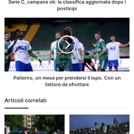
posticipi
Serie C, campane ok: la classifica aggiornata dopo i
posticipi
Patierno,
un
mese
per
prendersi
il
lupo.
Con
un
fattore
Patierno, un mese per prendersi il lupo. Con un
da
fattore da sfruttare
sfruttare
Articoli correlati