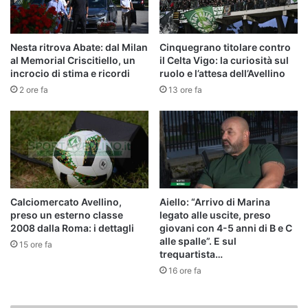
Nesta ritrova Abate: dal Milan
Cinquegrano titolare contro
al Memorial Criscitiello, un
il Celta Vigo: la curiosità sul
incrocio di stima e ricordi
ruolo e l’attesa dell’Avellino
2 ore fa
13 ore fa
Calciomercato Avellino,
Aiello: “Arrivo di Marina
preso un esterno classe
legato alle uscite, preso
2008 dalla Roma: i dettagli
giovani con 4-5 anni di B e C
alle spalle”. E sul
15 ore fa
trequartista…
16 ore fa