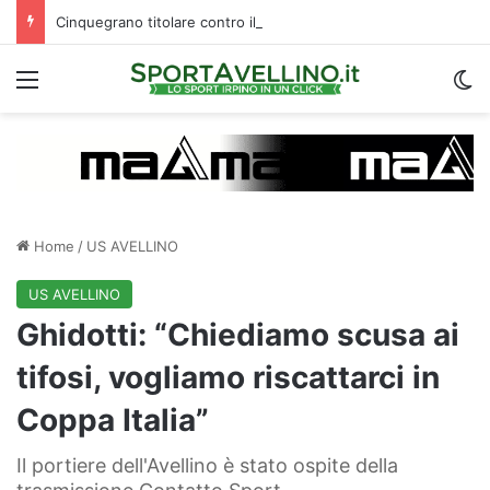
Cinquegrano titolare contro il Celta Vigo: la curiosità sul ruolo e l’attesa dell’Avellino
Menu
C
Home
/
US AVELLINO
US AVELLINO
Ghidotti: “Chiediamo scusa ai
tifosi, vogliamo riscattarci in
Coppa Italia”
Il portiere dell'Avellino è stato ospite della