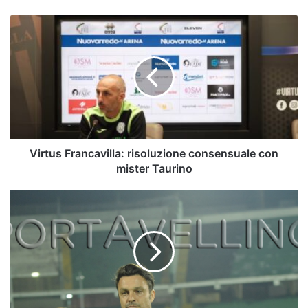
Virtus
Francavilla:
risoluzione
consensuale
con
mister
Taurino
Virtus Francavilla: risoluzione consensuale con
mister Taurino
Focus
Playoff
–
Arrivano
le
big.
Oddo-
Zamparo-