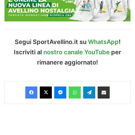
Segui SportAvellino.it su
WhatsApp
!
Iscriviti al
nostro canale YouTube
per
rimanere aggiornato!
Facebook
X
Messenger
WhatsApp
Telegram
Condividi via Email