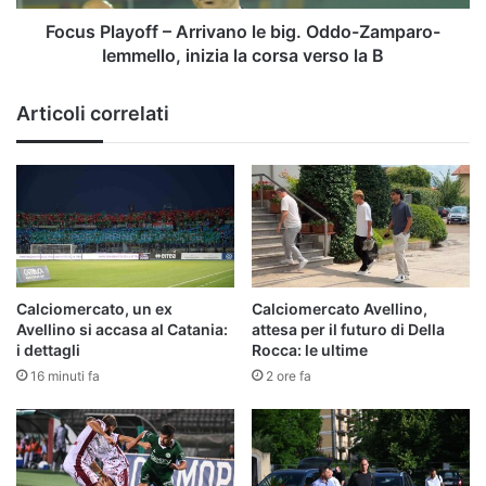
Iemmello,
inizia
Focus Playoff – Arrivano le big. Oddo-Zamparo-
la
Iemmello, inizia la corsa verso la B
corsa
verso
Articoli correlati
la
B
Calciomercato, un ex
Calciomercato Avellino,
Avellino si accasa al Catania:
attesa per il futuro di Della
i dettagli
Rocca: le ultime
16 minuti fa
2 ore fa