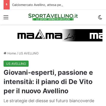
Calciomercato Avellino, attesa per il futuro di Della Rocca: le ultime
Menu
C
Home
/
US AVELLINO
US AVELLINO
Giovani-esperti, passione e
intensità: il piano di De Vito
per il nuovo Avellino
Le strategie del diesse sul futuro biancoverde