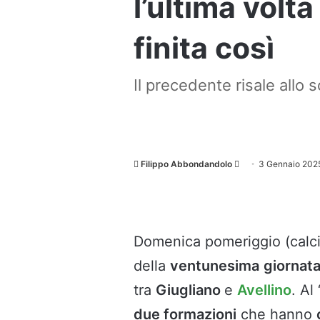
l’ultima volta
finita così
Il precedente risale allo
Invia
Filippo Abbondandolo
3 Gennaio 202
un'email
Domenica pomeriggio (calcio
della
ventunesima
giornat
tra
Giugliano
e
Avellino
. Al 
due formazioni
che hanno