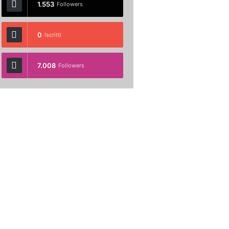
1.553
Followers
0
Iscritti
7.008
Followers