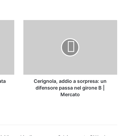
Cerignola,
addio
a
sorpresa:
un
difensore
passa
nel
girone
B
ata
Cerignola, addio a sorpresa: un
|
difensore passa nel girone B |
Mercato
Mercato