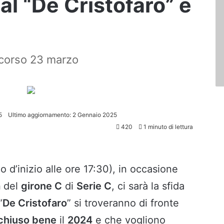
 al “De Cristofaro” è
 scorso 23 marzo
5
Ultimo aggiornamento: 2 Gennaio 2025
420
1 minuto di lettura
 d’inizio alle ore 17:30), in occasione
a
del
girone C
di
Serie C
, ci sarà la sfida
“
De Cristofaro
” si troveranno di fronte
chiuso bene
il
2024
e che vogliono