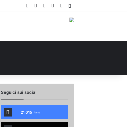
Facebook
X
You Tube
Instagram
WhatsApp
Accedi
Seguici sui social
21.015
Fans