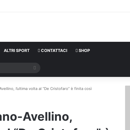
ALTRI SPORT
CONTATTACI
SHOP
Cerca
ellino, l’ultima volta al “De Cristofaro” è finita così
ano-Avellino,