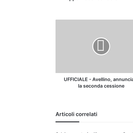
UFFICIALE
-
Avellino,
annunciata
la
seconda
cessione
UFFICIALE - Avellino, annunci
la seconda cessione
Articoli correlati