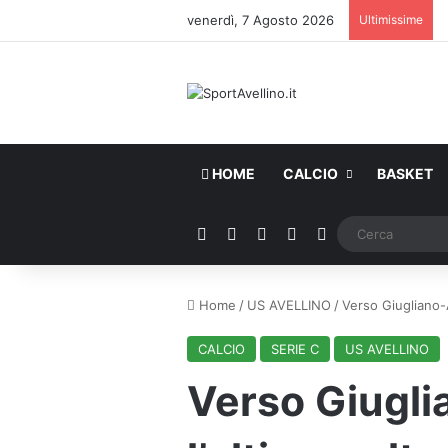
venerdì, 7 Agosto 2026
Ultimissime
HOME
CALCIO
BASKET
Facebook
X
You Tube
Instagram
WhatsApp
Home
/
US AVELLINO
/
Verso Giugliano-Av
CALCIO
SERIE C
US AVELLINO
Verso Giugli