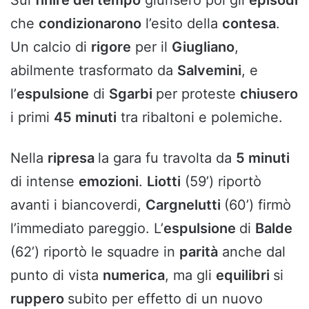
Sul
finire del tempo
giunsero poi gli
episodi
che
condizionarono
l’esito della
contesa
.
Un calcio di
rigore
per il
Giugliano
,
abilmente trasformato da
Salvemini
, e
l’
espulsione
di
Sgarbi
per proteste
chiusero
i primi
45 minuti
tra ribaltoni e polemiche.
Nella
ripresa
la gara fu travolta da
5 minuti
di intense
emozioni
.
Liotti
(59’) riportò
avanti i biancoverdi,
Cargnelutti
(60’) firmò
l’immediato pareggio. L’
espulsione
di
Balde
(62’) riportò le squadre in
parità
anche dal
punto di vista
numerica
, ma gli
equilibri
si
ruppero
subito per effetto di un nuovo