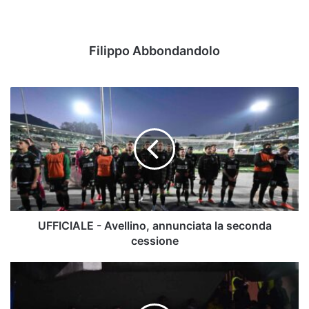
Filippo Abbondandolo
UFFICIALE
-
Avellino,
annunciata
la
seconda
cessione
UFFICIALE - Avellino, annunciata la seconda
cessione
Cerignola,
addio
a