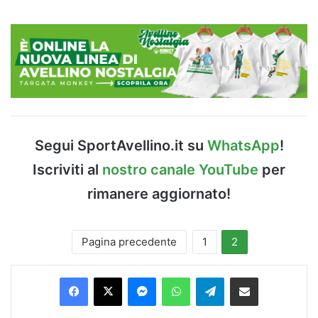
Segui SportAvellino.it su
WhatsApp
!
Iscriviti al
nostro canale YouTube
per
rimanere aggiornato!
Pagina precedente
1
2
Facebook
X
Messenger
WhatsApp
Telegram
Condividi via Email