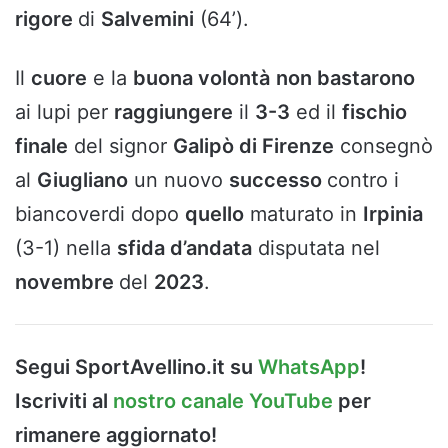
rigore
di
Salvemini
(64’).
Il
cuore
e la
buona volontà
non bastarono
ai lupi per
raggiungere
il
3-3
ed il
fischio
finale
del signor
Galipò di Firenze
consegnò
al
Giugliano
un nuovo
successo
contro i
biancoverdi dopo
quello
maturato in
Irpinia
(3-1) nella
sfida d’andata
disputata nel
novembre
del
2023
.
Segui SportAvellino.it su
WhatsApp
!
Iscriviti al
nostro canale YouTube
per
rimanere aggiornato!