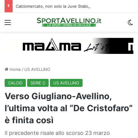
Calciomercato, non solo la Juve Stabia: un altro club di B segue l’ex Avellino Kumi
Menu
C
Home
/
US AVELLINO
CALCIO
SERIE C
US AVELLINO
Verso Giugliano-Avellino,
l’ultima volta al “De Cristofaro”
è finita così
Il precedente risale allo scorso 23 marzo