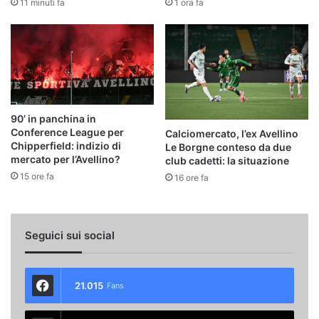
11 minuti fa
1 ora fa
90’ in panchina in
Conference League per
Calciomercato, l’ex Avellino
Chipperfield: indizio di
Le Borgne conteso da due
mercato per l’Avellino?
club cadetti: la situazione
15 ore fa
16 ore fa
Seguici sui social
21.015
Fans