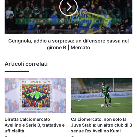
sorpresa:
un
difensore
passa
nel
girone
B
Cerignola, addio a sorpresa: un difensore passa nel
|
girone B | Mercato
Mercato
Articoli correlati
Diretta Calciomercato
Calciomercato, non solo la
Avellino e Serie B, trattative e
Juve Stabia: un altro club di B
ufficialità
segue l’ex Avellino Kumi