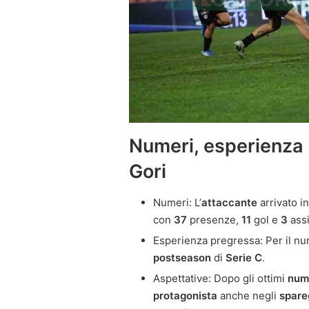
Numeri, esperienza 
Gori
Numeri: L’
attaccante
arrivato i
con
37
presenze,
11
gol e
3
assi
Esperienza pregressa: Per il n
postseason
di
Serie C
.
Aspettative: Dopo gli ottimi
num
protagonista
anche negli
spare