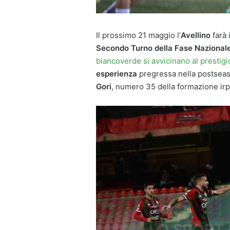
Il prossimo 21 maggio l’
Avellino
farà 
Secondo Turno della Fase Nazional
biancoverde si avvicinano al presti
esperienza
pregressa nella postsea
Gori
, numero 35 della formazione irp