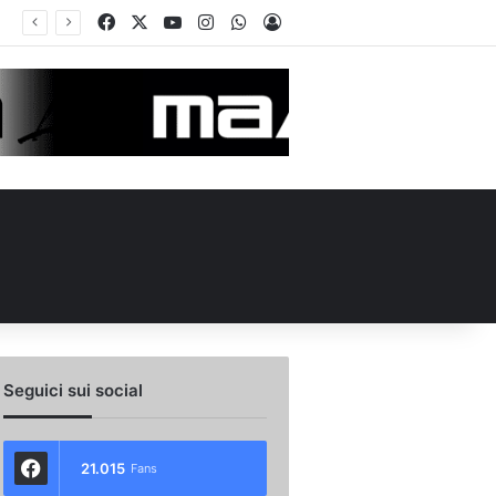
Facebook
X
You Tube
Instagram
WhatsApp
Accedi
Seguici sui social
21.015
Fans