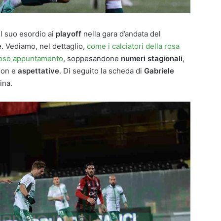
il suo esordio ai
playoff
nella gara d’andata del
e
. Vediamo, nel dettaglio,
come i calciatori della rosa
gioso appuntamento
, soppesandone
numeri stagionali
,
son e
aspettative
. Di seguito la scheda di
Gabriele
ina.