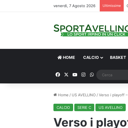
venerdì, 7 Agosto 2026
Ultimissime
HOME
CALCIO
BASKET
Facebook
X
You Tube
Instagram
WhatsApp
Home
/
US AVELLINO
/
Verso i playoff 
CALCIO
SERIE C
US AVELLINO
Verso i playo