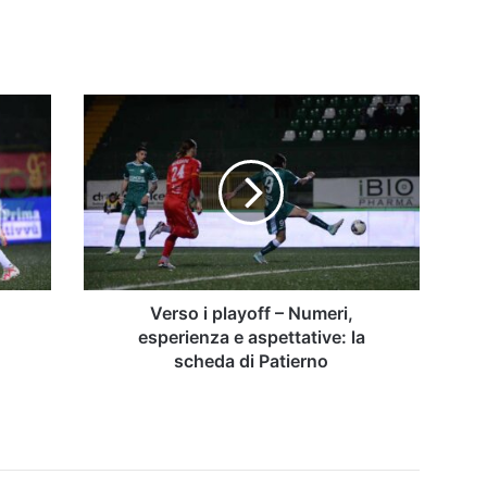
Verso
i
playoff
–
Numeri,
esperienza
e
aspettative:
la
scheda
Verso i playoff – Numeri,
di
esperienza e aspettative: la
Patierno
scheda di Patierno