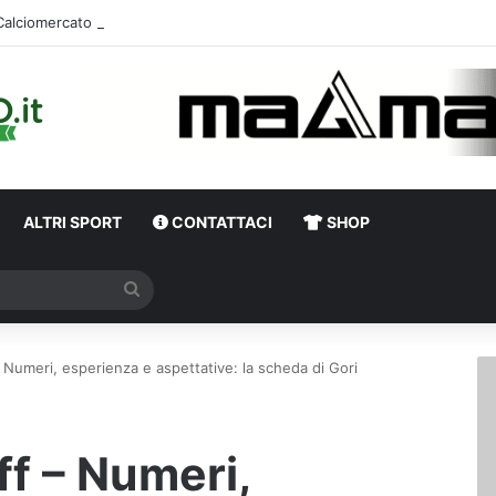
Calciomercato Avellino, definita una doppia cessione. E sullo sfondo…
ALTRI SPORT
CONTATTACI
SHOP
Cerca
– Numeri, esperienza e aspettative: la scheda di Gori
ff – Numeri,