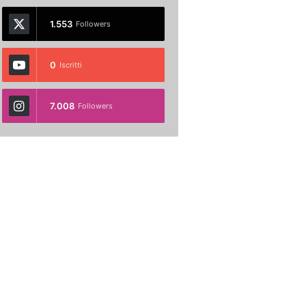
1.553
Followers
0
Iscritti
7.008
Followers