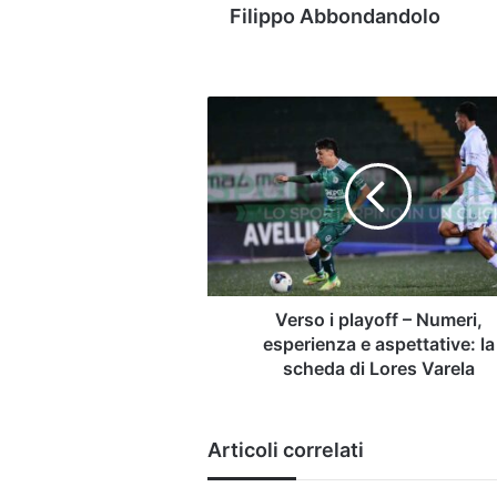
Filippo Abbondandolo
Verso
i
playoff
–
Numeri,
esperienza
e
aspettative:
la
scheda
Verso i playoff – Numeri,
di
esperienza e aspettative: la
Lores
scheda di Lores Varela
Varela
Articoli correlati