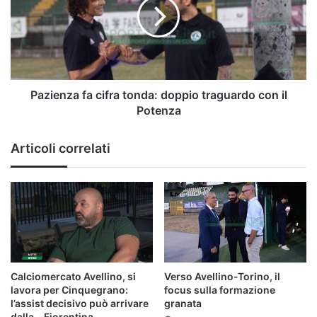
tonda:
doppio
traguardo
con
il
Potenza
Pazienza fa cifra tonda: doppio traguardo con il
Potenza
Articoli correlati
Calciomercato Avellino, si
Verso Avellino-Torino, il
lavora per Cinquegrano:
focus sulla formazione
l’assist decisivo può arrivare
granata
dalla… Fiorentina