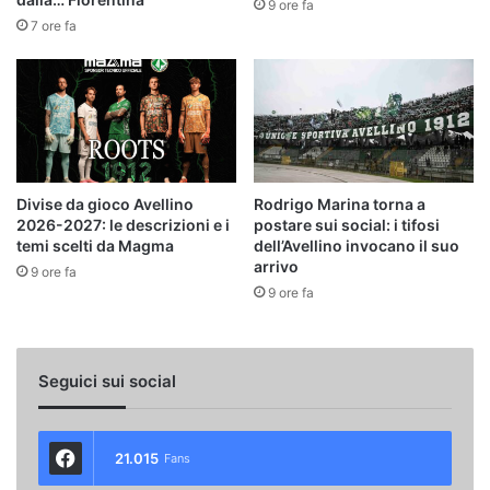
9 ore fa
7 ore fa
Divise da gioco Avellino
Rodrigo Marina torna a
2026-2027: le descrizioni e i
postare sui social: i tifosi
temi scelti da Magma
dell’Avellino invocano il suo
arrivo
9 ore fa
9 ore fa
Seguici sui social
21.015
Fans