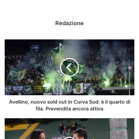
Redazione
Avellino,
nuovo
sold
out
in
Curva
Sud:
è
il
quarto
Avellino, nuovo sold out in Curva Sud: è il quarto di
di
fila. Prevendita ancora attiva
fila.
Prevendita
Pazienza
ancora
fa
attiva
cifra