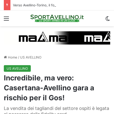
Verso Avellino-Torino, il focus sulla formazione granata
Menu
C
Home
/
US AVELLINO
US AVELLINO
Incredibile, ma vero:
Casertana-Avellino gara a
rischio per il Gos!
La vendita dei tagliandi del settore ospiti è legata