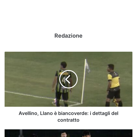
Redazione
Avellino,
Llano
è
biancoverde:
i
dettagli
del
contratto
Avellino, Llano è biancoverde: i dettagli del
contratto
Lores