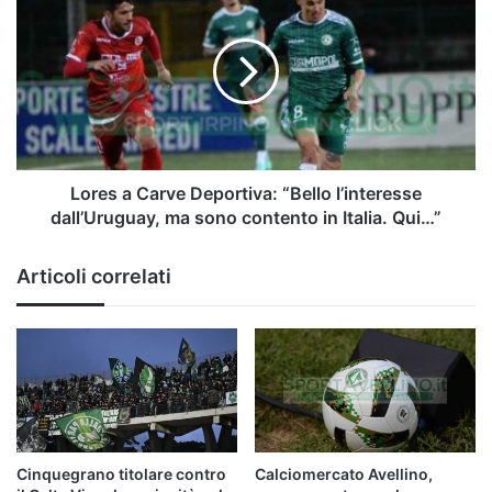
a
Carve
Deportiva:
“Bello
l’interesse
dall’Uruguay,
ma
sono
contento
Lores a Carve Deportiva: “Bello l’interesse
in
dall’Uruguay, ma sono contento in Italia. Qui…”
Italia.
Qui…”
Articoli correlati
Cinquegrano titolare contro
Calciomercato Avellino,