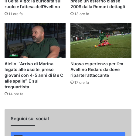
il Celta Vigo: la curiosità sul
preso un esterno classe
ruolo e l’attesa dell’Avellino
2008 dalla Roma: i dettagli
11 ore fa
13 ore fa
Aiello: “Arrivo di Marina
Nuova esperienza per l’ex
legato alle uscite, preso
Avellino Redan: da dove
giovani con 4-5 anni di B e C
riparte l’attaccante
alle spalle”. E sul
17 ore fa
trequartista…
14 ore fa
Seguici sui social