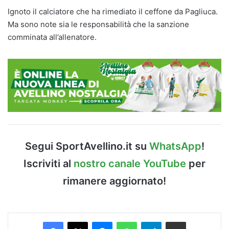
Ignoto il calciatore che ha rimediato il ceffone da Pagliuca.
Ma sono note sia le responsabilità che la sanzione
comminata all’allenatore.
Segui SportAvellino.it su
WhatsApp
!
Iscriviti al
nostro canale YouTube
per
rimanere aggiornato!
Facebook
X
Messenger
WhatsApp
Telegram
Condividi via Email