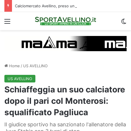
Calciomercato Avellino, preso un esterno classe 2008 dalla Roma: i dettagli
Menu
C
Home
/
US AVELLINO
US AVELLINO
Schiaffeggia un suo calciatore
dopo il pari col Monterosi:
squalificato Pagliuca
Il giudice sportivo ha sanzionato l'allenatore della