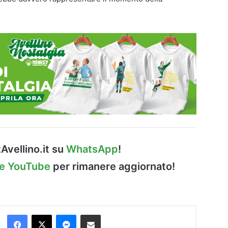
Avellino.it su
WhatsApp
!
le YouTube
per rimanere aggiornato!
Facebook
X
Messenger
Condividi via Email