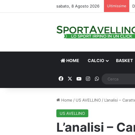
sabato, 8 Agosto 2026
Ultimissime
HOME
CALCIO
BASKET
Facebook
X
You Tube
Instagram
WhatsApp
Home
/
US AVELLINO
/
L’analisi – Carat
US AVELLINO
L’analisi – Ca