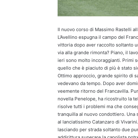
Il nuovo corso di Massimo Rastelli al
L’Avellino espugna il campo del Francav
vittoria dopo aver raccolto soltanto u
via alla grande rimonta? Piano, il lav
ieri sono molto incoraggianti. Primi seg
quello che è piaciuto di più è stato 
Ottimo approccio, grande spirito di s
vedevano da tempo. Dopo aver dominat
veemente ritorno del Francavilla. Pur
novella Penelope, ha ricostruito la te
risolve tutti i problemi ma che cons
tranquilla al nuovo condottiero. Una 
al lanciatissimo Catanzaro di Vivarini.
lasciando per strada soltanto due pun
addirittura superare la capolista po