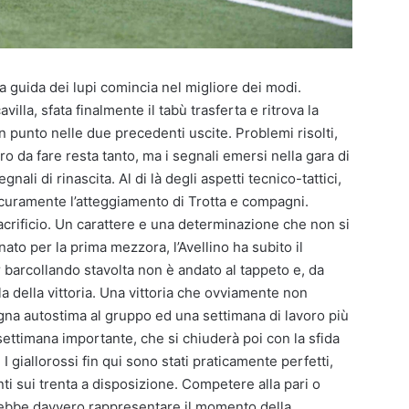
la guida dei lupi comincia nel migliore dei modi.
illa, sfata finalmente il tabù trasferta e ritrova la
n punto nelle due precedenti uscite. Problemi risolti,
oro da fare resta tanto, ma i segnali emersi nella gara di
nali di rinascita. Al di là degli aspetti tecnico-tattici,
sicuramente l’atteggiamento di Trotta e compagni.
acrificio. Un carattere e una determinazione che non si
o per la prima mezzora, l’Avellino ha subito il
 barcollando stavolta non è andato al tappeto e, da
la della vittoria. Una vittoria che ovviamente non
egna autostima al gruppo ed una settimana di lavoro più
settimana importante, che si chiuderà poi con la sfida
 I giallorossi fin qui sono stati praticamente perfetti,
ti sui trenta a disposizione. Competere alla pari o
trebbe davvero rappresentare il momento della