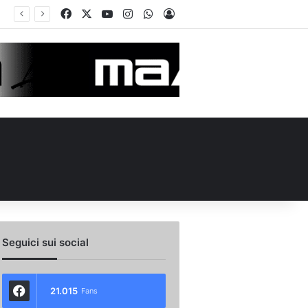
Facebook
X
You Tube
Instagram
WhatsApp
Accedi
no e Nesta: “Che questa passione ci accompagni durante la stagione”. Su mercato e stadio…
Seguici sui social
21.015
Fans