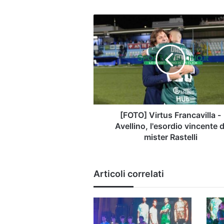
[FOTO]
Virtus
Francavilla
-
Avellino,
l'esordio
vincente
di
mister
Rastelli
[FOTO] Virtus Francavilla -
Avellino, l'esordio vincente d
mister Rastelli
Articoli correlati