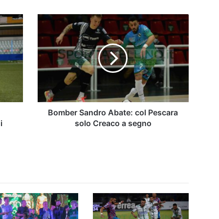
Bomber
Sandro
Abate:
col
Pescara
solo
Creaco
a
segno
Bomber Sandro Abate: col Pescara
i
solo Creaco a segno