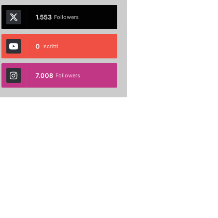
1.553
Followers
0
Iscritti
7.008
Followers