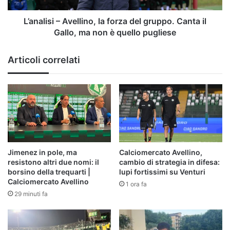
il
Gallo,
L’analisi – Avellino, la forza del gruppo. Canta il
ma
Gallo, ma non è quello pugliese
non
è
Articoli correlati
quello
pugliese
Jimenez in pole, ma
Calciomercato Avellino,
resistono altri due nomi: il
cambio di strategia in difesa:
borsino della trequarti |
lupi fortissimi su Venturi
Calciomercato Avellino
1 ora fa
29 minuti fa