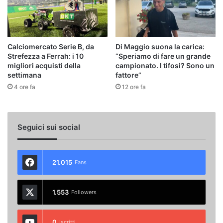
Calciomercato Serie B, da
Di Maggio suona la carica:
Strefezza a Ferrah: i 10
“Speriamo di fare un grande
migliori acquisti della
campionato. I tifosi? Sono un
settimana
fattore”
4 ore fa
12 ore fa
Seguici sui social
21.015
Fans
1.553
Followers
0
Iscritti