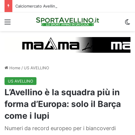
Calciomercato Avellino, cambio di strategia in difesa: lupi fortissimi su Venturi
Menu
C
Home
/
US AVELLINO
US AVELLINO
L’Avellino è la squadra più in
forma d’Europa: solo il Barça
come i lupi
Numeri da record europeo per i biancoverdi