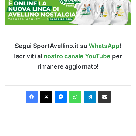
Segui SportAvellino.it su
WhatsApp
!
Iscriviti al
nostro canale YouTube
per
rimanere aggiornato!
Facebook
X
Messenger
WhatsApp
Telegram
Condividi via Email