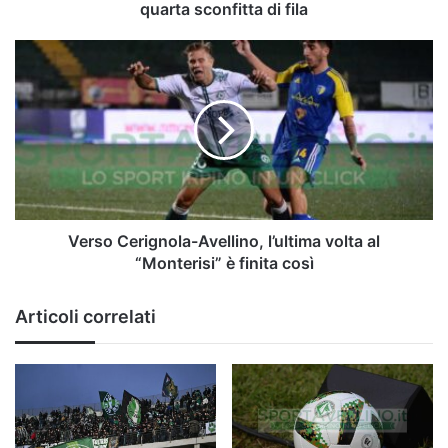
fila
quarta sconfitta di fila
Verso
Cerignola-
Avellino,
l’ultima
volta
al
“Monterisi”
è
finita
così
Verso Cerignola-Avellino, l’ultima volta al
“Monterisi” è finita così
Articoli correlati