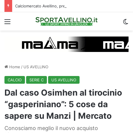
Calciomercato Avellino, preso un esterno classe 2008 dalla Roma: i dettagli
Menu
C
Home
/
US AVELLINO
CALCIO
SERIE C
US AVELLINO
Dal caso Osimhen al tirocinio
“gasperiniano”: 5 cose da
sapere su Manzi | Mercato
Conosciamo meglio il nuovo acquisto