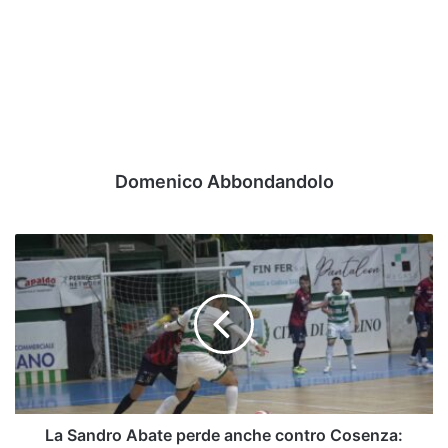
Domenico Abbondandolo
La
Sandro
Abate
perde
anche
contro
Cosenza:
quarta
sconfitta
di
La Sandro Abate perde anche contro Cosenza: