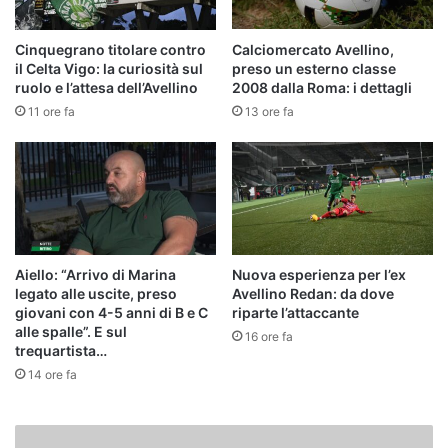
Cinquegrano titolare contro
Calciomercato Avellino,
il Celta Vigo: la curiosità sul
preso un esterno classe
ruolo e l’attesa dell’Avellino
2008 dalla Roma: i dettagli
11 ore fa
13 ore fa
Aiello: “Arrivo di Marina
Nuova esperienza per l’ex
legato alle uscite, preso
Avellino Redan: da dove
giovani con 4-5 anni di B e C
riparte l’attaccante
alle spalle”. E sul
16 ore fa
trequartista…
14 ore fa